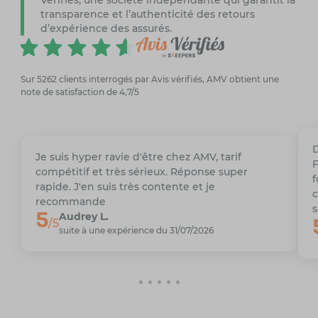
transparence et l’authenticité des retours
d’expérience des assurés.
Sur 5262 clients interrogés par Avis vérifiés, AMV obtient une
note de satisfaction de 4,7/5
D
Je suis hyper ravie d'être chez AMV, tarif
F
compétitif et très sérieux. Réponse super
f
rapide. J'en suis très contente et je
c
recommande
s
5
Audrey L.
/5
suite à une expérience du 31/07/2026