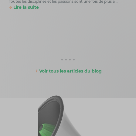
Toutes les disciplines et les passions sont une fois de plus à ...
Lire la suite
Les
Un ro
sur p
Li
Voir tous les articles du blog