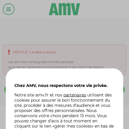
DÉSOLÉ ! Le délai a expiré.
Les données renseignées ont été perdues.
Vous devez reprendre la consultation à son point de départ.
Chez AMV, nous respectons votre vie privée.
RETOUR À L'ACCUEIL
Notre site
amv.fr
et nos
partenaires
utilisent des
cookies pour assurer le bon fonctionnement du
site, procéder à des mesures d’audience et vous
proposer des offres personnalisées. Nous
conservons votre choix pendant 13 mois. Vous
pouvez changer d’avis à tout moment en
cliquant sur le lien «gérer mes cookies» en bas de