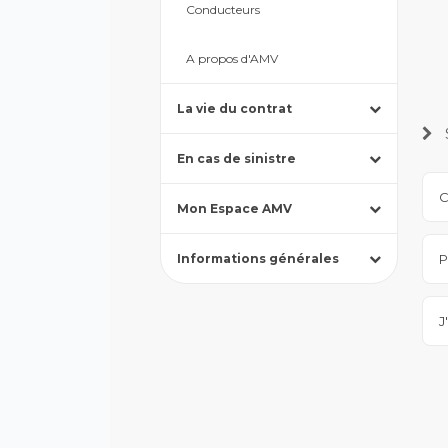
Conducteurs
A propos d'AMV
Appuyez
La vie du contrat
pour
afficher
Appuyez
les
En cas de sinistre
pour
sous-
afficher
catégories
Appuyez
les
C
Mon Espace AMV
pour
sous-
afficher
catégories
Appuyez
les
Informations générales
P
pour
sous-
afficher
catégories
les
sous-
J
catégories