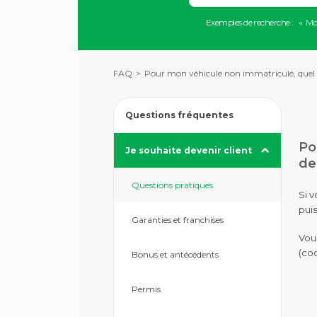
vers
Lorsque
la
Exemples de recherche :
Mo
l'on
description
saisit
détaillée
des
de
valeurs
la
FAQ
Pour mon véhicule non immatriculé, quel do
dans
question.
la
barre
de
Questions fréquentes
recherche,
Appuyez
des
Po
Je souhaite devenir client
pour
suggestions
dep
afficher
s'affichent
les
automatiquement
Questions pratiques
sous-
pour
Si 
catégories
faciliter
puis
la
Garanties et franchises
sélection.
Vou
(co
Bonus et antécédents
Permis