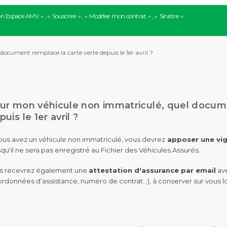
n Espace AMV
Souscrire
Modifier mon contrat
Sinistre
cument remplace la carte verte depuis le 1er avril ?
ur mon véhicule non immatriculé, quel docume
uis le 1er avril ?
vous avez un véhicule non immatriculé, vous devrez
apposer une vign
qu'il ne sera pas enregistré au Fichier des Véhicules Assurés.
s recevrez également une
attestation d'assurance par email
ave
ordonnées d’assistance, numéro de contrat…), à conserver sur vous 