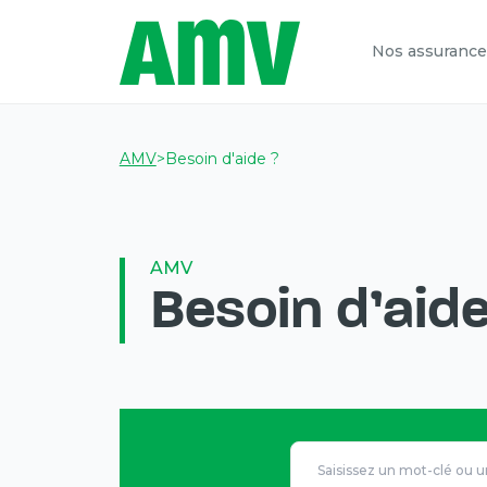
Nos assurance
AMV
>
Besoin d'aide ?
AMV
Besoin d'aide
Vous
allez
être
redirigé