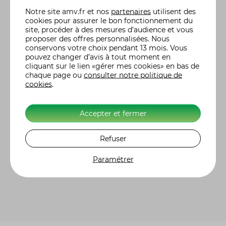
Notre site
amv.fr
et nos
partenaires
utilisent des
Code postal
cookies pour assurer le bon fonctionnement du
site, procéder à des mesures d’audience et vous
proposer des offres personnalisées. Nous
conservons votre choix pendant 13 mois. Vous
pouvez changer d’avis à tout moment en
cliquant sur le lien «gérer mes cookies» en bas de
RECHERCHER
chaque page ou
consulter notre politique de
cookies
.
RETOUR À L'ACCUEIL
Accepter et fermer
Vous êtes client et souhaitez retrouver un tarif enregistré depuis
Refuser
votre espace personnel ?
Connexion à mon Espace AMV
Paramétrer