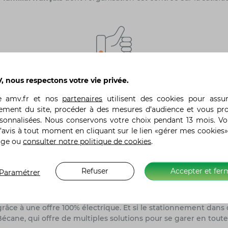
tion
Plus de 9 assurés sur 10
 nous respectons votre vie privée.
recommandent AMV
te
amv.fr
et nos
partenaires
utilisent des cookies pour assu
ement du site, procéder à des mesures d’audience et vous pr
rsonnalisées. Nous conservons votre choix pendant 13 mois. V
oluer et de se réinventer
’avis à tout moment en cliquant sur le lien «gérer mes cookies»
age ou
consulter notre politique de cookies
.
s de ses clients, AMV accompagne les changements pour facili
ait évoluer son offre pour assurer toutes les catégories de de
Refuser
Accepter et fer
Paramétrer
 une solution d’assurance pour tous les deux-roues chez AMV !
triques, primé pour son offre innovante dès 2010 aux Journées
ce à une offre 100% électrique. Et si le stationnement dans ce
écane, qui offre de multiples solutions pour se garer en toute 