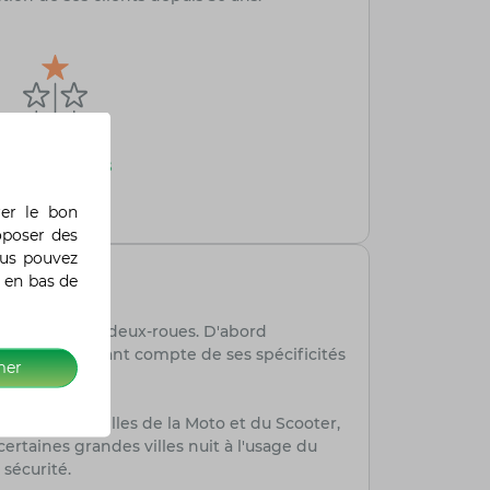
Avis vérifiés
4,7/5
rer le bon
oposer des
ous pouvez
 en bas de
ter l’usage du deux-roues. D'abord
ux-roues en tenant compte de ses spécificités
mer
 Professionnelles de la Moto et du Scooter,
rtaines grandes villes nuit à l'usage du
sécurité.