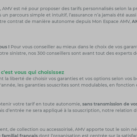
 AMV est né pour proposer des tarifs personnalisés selon la pra
rs un parcours simple et intuitif, l’assurance n’a jamais été aussi
e votre contrat de manière autonome depuis Mon Espace AMV,
AM
ous !
Pour vous conseiller au mieux dans le choix de vos gara
tre sinistre, nos 300 conseillers sont avant tout des experts d
 c’est vous qui choisissez
 la liberté de choisir vos garanties et vos options selon vos 
'année, les garanties souscrites sont modulables, en fonctio
btenir votre tarif en toute autonomie,
sans transmission de v
ais d’entrée ne sera appliqué à la souscription, notre relati
cent, de collection ou accessoirisé, AMV apporte tout le soin né
e familial français
dont l’organisation est centrée sur la satisfa