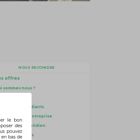
NOUS REJOINDRE
s offres
i sommes nous ?
s métiers
s contrats étudiants
tre culture d'entreprise
rer le bon
oposer des
V, la vie au quotidien
ous pouvez
s engagements
 en bas de