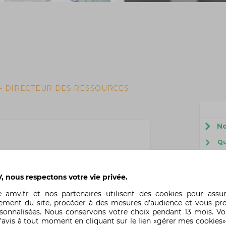
- DIRECTEUR DES RESSOURCES
No
Qu
rait pas la place de leader de l'assurance deux-
No
ngagement de ses collaborateurs. Ils constituent la
otre entreprise et notre politique RH volontariste
No
 nous respectons votre vie privée.
vail d'être une source d'accomplissement, dans le
No
quilibre de vies professionnelle et personnelle. En
te
amv.fr
et nos
partenaires
utilisent des cookies pour assu
n cadre de travail propice au bien être, en
ement du site, procéder à des mesures d’audience et vous pr
AM
 avec des équipes passionnées, vous continuerez,
rsonnalisées. Nous conservons votre choix pendant 13 mois. V
crire la formidable histoire d'AMV."
No
’avis à tout moment en cliquant sur le lien «gérer mes cookies»