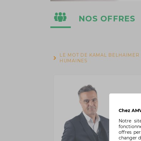
NOS OFFRES
LE MOT DE KAMAL BELHAIMER 
HUMAINES
"AMV n'occupe
roues sans l'e
richesse de n
Chez AMV,
permet au tra
respect d'un é
Notre si
intégrant u
fonctionn
collaboration
offres pe
avec nous, à é
changer d