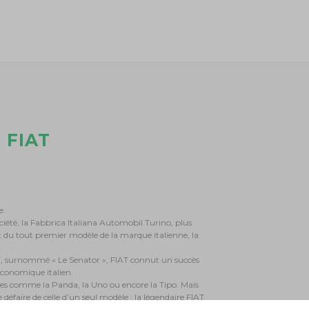
 FIAT
e.
ciété, la Fabbrica Italiana Automobil Turino, plus
 du tout premier modèle de la marque italienne, la
i, surnommé « Le Senator », FIAT connut un succès
conomique italien.
es comme la Panda, la Uno ou encore la Tipo. Mais
 défaire de celle d’un seul modèle : la légendaire FIAT