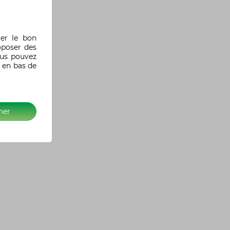
rer le bon
oposer des
ous pouvez
 en bas de
mer