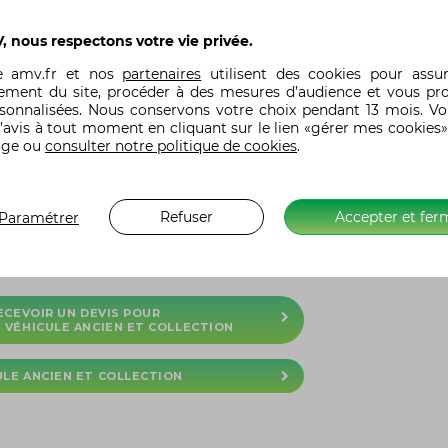
s arrondies et à la bouille craquante qui n’en finit pas
 nous respectons votre vie privée.
te
amv.fr
et nos
partenaires
utilisent des cookies pour assu
ement du site, procéder à des mesures d’audience et vous pr
 auto AMV et assurez votre FIAT au meilleur prix.
rsonnalisées. Nous conservons votre choix pendant 13 mois. V
ties les plus adaptées à votre situation et à votre
’avis à tout moment en cliquant sur le lien «gérer mes cookies»
uillité. Avec l’assurance auto FIAT AMV, vous avez
age ou
consulter notre politique de cookies
.
s circonstances.
culiers,
Refuser
Accepter et fer
Paramétrer
ligne en quelques clics. Une fois l’offre validée, votre
ECEVOIR UN DEVIS POUR
 VÉHICULE ANCIEN ET COLLECTION
LE ANCIEN ET COLLECTION