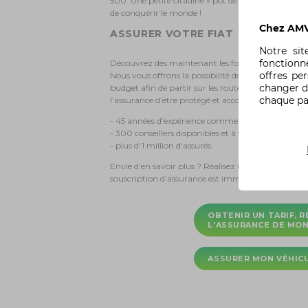
500. Une petite citadine « pot de yaourt » aux forme
de conquérir le monde !
Chez AMV,
ASSURER VOTRE FIAT
Notre si
fonctionn
Découvrez dès maintenant les formules d’assurance
offres pe
Nous vous offrons la possibilité de choisir les garan
changer d
budget afin de partir sur les routes en toute tranq
chaque p
l’assurance d’être protégé et accompagné en toute
- 45 années d’expérience comme assureur des parti
- 300 conseillers disponibles et à votre écoute,
- plus d'1 million d'assurés.
Envie d’en savoir plus ? Réalisez un devis gratuit en 
souscription d’assurance est immédiate !
OBTENIR UN TARIF, R
L'ASSURANCE DE MON
ASSURER MON VÉHICU