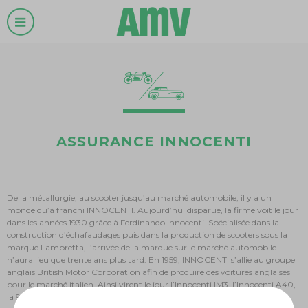
ASSURANCE INNOCENTI
De la métallurgie, au scooter jusqu’au marché automobile, il y a un
monde qu’à franchi INNOCENTI. Aujourd’hui disparue, la firme voit le jour
dans les années 1930 grâce à Ferdinando Innocenti. Spécialisée dans la
construction d’échafaudages puis dans la production de scooters sous la
marque Lambretta, l’arrivée de la marque sur le marché automobile
n’aura lieu que trente ans plus tard. En 1959, INNOCENTI s’allie au groupe
anglais British Motor Corporation afin de produire des voitures anglaises
pour le marché italien. Ainsi virent le jour l’Innocenti IM3, l’Innocenti A40,
la 950S, mais aussi et surtout la célèbre Mini. Une carrosserie purement