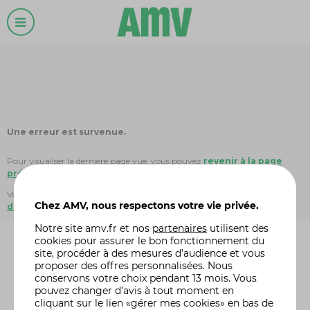
Une erreur est survenue.
Pour visualiser la dernière page vue, vous pouvez
revenir à la page
précédente
.
Vous pouvez également choisir de revenir directement à
la page
Chez AMV, nous respectons votre vie privée.
d'accueil
Notre site
amv.fr
et nos
partenaires
utilisent des
cookies pour assurer le bon fonctionnement du
site, procéder à des mesures d’audience et vous
proposer des offres personnalisées. Nous
conservons votre choix pendant 13 mois. Vous
pouvez changer d’avis à tout moment en
cliquant sur le lien «gérer mes cookies» en bas de