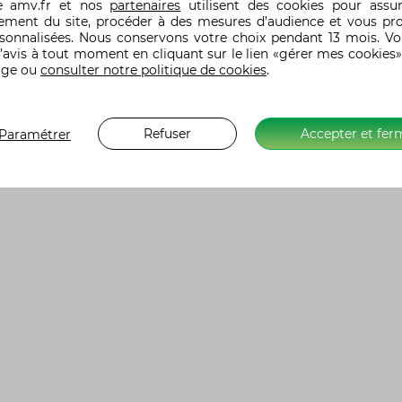
te
amv.fr
et nos
partenaires
utilisent des cookies pour assu
ement du site, procéder à des mesures d’audience et vous pr
rsonnalisées. Nous conservons votre choix pendant 13 mois. V
’avis à tout moment en cliquant sur le lien «gérer mes cookies»
age ou
consulter notre politique de cookies
.
Refuser
Accepter et fer
Paramétrer