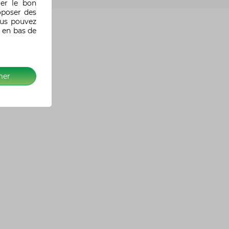
rer le bon
oposer des
ous pouvez
 en bas de
mer