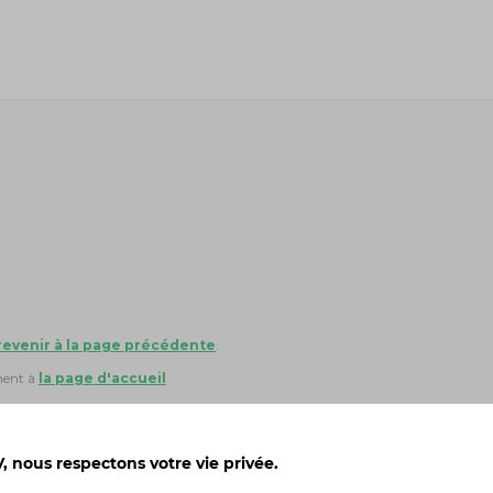
revenir à la page précédente
.
ment à
la page d'accueil
 nous respectons votre vie privée.