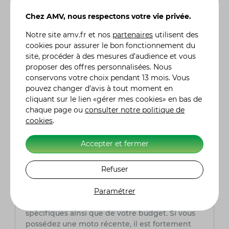
la moto, l'expérience du conducteur (permis,
sinistres, bonus), le lieu de stationnement
Chez AMV, nous respectons votre vie privée.
habituel et le niveau de garanties désiré. Chez
Notre site
amv.fr
et nos
partenaires
utilisent des
AMV, nous offrons des tarifs compétitifs
cookies pour assurer le bon fonctionnement du
adaptés à chaque profil de conducteur et à
site, procéder à des mesures d’audience et vous
chaque type de moto. Nos conseillers
proposer des offres personnalisées. Nous
spécialisés sont là pour vous aider à choisir la
conservons votre choix pendant 13 mois. Vous
couverture qui répond le mieux à vos besoins
pouvez changer d’avis à tout moment en
et à votre budget. N'hésitez pas à nous
cliquant sur le lien «gérer mes cookies» en bas de
contacter pour obtenir un devis personnalisé et
chaque page ou
consulter notre politique de
découvrez comment nous pouvons protéger au
cookies
.
mieux votre moto. Chez AMV, nous sommes
fiers d'accompagner les motards depuis près
Accepter et fermer
de 50 ans et de leur proposer une assurance sur
mesure pour rouler en toute sérénité.
Refuser
Quelle formule assurance moto choisir ?
Paramétrer
Le choix de la formule d'assurance moto
dépend entièrement de vos besoins
spécifiques ainsi que de votre budget. Si vous
possédez une moto récente, il est fortement