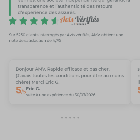
transparence et l’authenticité des retours
d’expérience des assurés.
Sur 5250 clients interrogés par Avis vérifiés, AMV obtient une
note de satisfaction de 4,7/5
Bonjour AMV. Rapide efficace et pas cher.
s
(J'avais toutes les conditions pour être au moins
r
chère) Merci Eric G.
l
5
Eric G.
/5
suite à une expérience du 30/07/2026