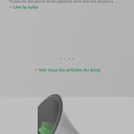
Toutes les disciplines et les passions sont une fois de plus à ...
Lire la suite
Les
Un ro
sur p
Li
Voir tous les articles du blog