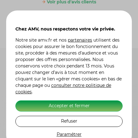
Voir plus d'avis clients
Chez AMV, nous respectons votre vie privée.
Notre site
amv.fr
et nos
partenaires
utilisent des
cookies pour assurer le bon fonctionnement du
site, procéder à des mesures d’audience et vous
proposer des offres personnalisées. Nous
conservons votre choix pendant 13 mois. Vous
pouvez changer d’avis à tout moment en
cliquant sur le lien «gérer mes cookies» en bas de
chaque page ou
consulter notre politique de
cookies
.
Questions fréquentes
Accepter et fermer
Vous vous posez des
Refuser
questions ?
Nous y
répondons ici
Paramétrer