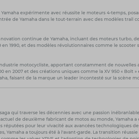
 Yamaha expérimente avec réussite le moteurs 4-temps, posant 
entrée de Yamaha dans le tout-terrain avec des modèles trail co
nnovation continue de Yamaha, incluant des moteurs turbo, de
200 en 1990, et des modèles révolutionnaires comme le scooter 
'industrie motocycliste, apportant constamment de nouvelles 
 en 2007 et des créations uniques comme la XV 950 « Bolt » en
ha, faisant de la marque un leader incontesté sur la scène m
saga qui traverse les décennies avec une passion inébranlable 
t actuel de deuxième fabricant de motos au monde, Yamaha a
s réputées pour leur vivacité aux avancées technologiques des
ues, Yamaha a toujours été à l'avant-garde. La transition réus
s comme les valves YPVS et l'adoption de technologies de poin