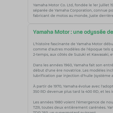
Yamaha Motor Co. Ltd, fondée le 1er juillet 
séparée de Yamaha Corporation, connue po
fabricant de motos au monde, juste derrièr
Yamaha Motor : une odyssée de 
L'histoire fascinante de Yamaha Motor début
comme d'autres modèles de l'époque tels q
2-temps, aux côtés de Suzuki et Kawasaki, 
Dans les années 1960, Yamaha fait son ent
début d'une ère novatrice. Les modèles inclu
lubrification par injection d'huile (système 
À partir de 1970, Yamaha évolue avec l'ado
350 RD devenue plus tard la 400 RD, et les 
Les années 1980 voient l'émergence de nou
TZR, toutes deux entièrement carénées. Ya
TDR 250, un supermotard puissant.