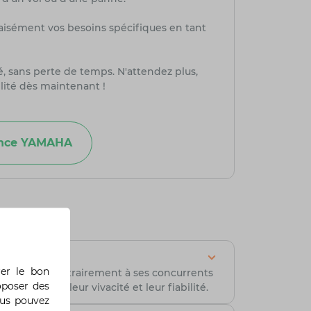
aisément vos besoins spécifiques en tant
té, sans perte de temps. N'attendez plus,
lité dès maintenant !
ance YAMAHA
rer le bon
allemande. Contrairement à ses concurrents
oposer des
nues pour leur vivacité et leur fiabilité.
ous pouvez