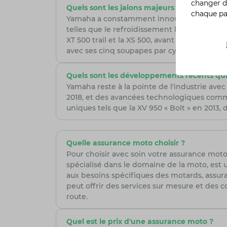
changer d
Quels sont les jalons majeurs de l'évoluti
chaque p
Yamaha a constamment innové en adoptant d
telles que le refroidissement liquide et l
XT 500 trail et la XS 500, avant de s'orient
avec ses cinq soupapes par cylindre et l'intr
Quels sont les développements récents qu
Yamaha reste à la pointe de l'industrie ave
2018, et des avancées technologiques comm
uniques tels que la XV 950 « Bolt » en 201
Quelle assurance moto choisir ?
Pour choisir avec soin votre assurance moto,
spécialisé dans le domaine de la moto, est 
aux besoins spécifiques des motards, assura
peut offrir des services sur mesure et des co
route.
Quel est le prix d'une assurance moto ?