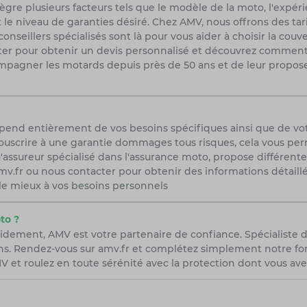
re plusieurs facteurs tels que le modèle de la moto, l'expéri
 le niveau de garanties désiré. Chez AMV, nous offrons des tar
seillers spécialisés sont là pour vous aider à choisir la couv
acter pour obtenir un devis personnalisé et découvrez commen
pagner les motards depuis près de 50 ans et de leur propose
épend entièrement de vos besoins spécifiques ainsi que de vo
uscrire à une garantie dommages tous risques, cela vous perme
'assureur spécialisé dans l'assurance moto, propose différent
r amv.fr ou nous contacter pour obtenir des informations détail
 le mieux à vos besoins personnels
to ?
idement, AMV est votre partenaire de confiance. Spécialiste 
ns. Rendez-vous sur amv.fr et complétez simplement notre form
 et roulez en toute sérénité avec la protection dont vous ave