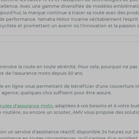
cellence. Avec une gamme diversifiée de modèles emblématiq
ourd'hui, la marque continue à tracer sa route avec des produ
et de performance. Yamaha Motor incarne véritablement l'espri
cycliste et promettant un avenir où l'innovation et la passion
prendre la route en toute sérénité. Pour cela, pourquoi ne pas
te de l'assurance moto depuis 50 ans.
de en ligne vous permettant de bénéficier d'une couverture i
agence, quelques clics suffisent pour être assuré.
ules d'assurance moto
, adaptées à vos besoins et à votre bu
ne routière, ou encore un scooter, AMV vous propose des solut
on un service d'assistance réactif, disponible 24 heures sur 24 
sistance en toutes circonstances, qu'il s'agisse d'un accident