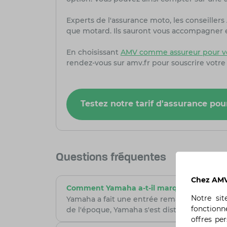
Experts de l'assurance moto, les conseille
que motard. Ils sauront vous accompagner et
En choisissant
AMV comme assureur pour v
rendez-vous sur amv.fr pour souscrire votre
Testez notre tarif d'assurance p
Questions fréquentes
Chez AMV,
Comment Yamaha a-t-il marqué l'industrie 
Notre si
Yamaha a fait une entrée remarquée en lanç
fonctionn
de l'époque, Yamaha s'est distingué en se sp
offres pe