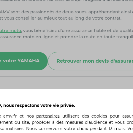
rs AMV sont des passionnés de deux-roues, appréhendant ainsi 
 vous conseiller au mieux tout au long de votre contrat.
otre moto
, vous bénéficiez d'une assurance fiable et de quali
 assurance moto en ligne et prendre la route en toute tranquil
our votre YAMAHA
Retrouver mon devis d'assur
 nous respectons votre vie privée.
motocycliste dès ses débuts en 1955 ?
te
amv.fr
et nos
partenaires
utilisent des cookies pour assu
ant la 125 YA-1 en 1955, une moto inspirée de la DKW RT 125 
ement du site, procéder à des mesures d’audience et vous pr
écialisant dans les moteurs 2-temps, créant des machines recon
rsonnalisées. Nous conservons votre choix pendant 13 mois. V