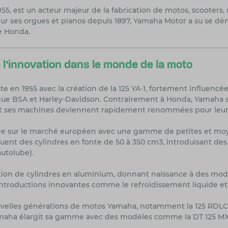
1955, est un acteur majeur de la fabrication de motos, scooters
ur ses orgues et pianos depuis 1897, Yamaha Motor a su se 
e Honda.
l'innovation dans le monde de la moto
e en 1955 avec la création de la 125 YA-1, fortement influencé
ue BSA et Harley-Davidson. Contrairement à Honda, Yamaha se
et ses machines deviennent rapidement renommées pour leur viv
rée sur le marché européen avec une gamme de petites et mo
ent des cylindres en fonte de 50 à 350 cm3, introduisant des c
autolube).
ption de cylindres en aluminium, donnant naissance à des modè
introductions innovantes comme le refroidissement liquide et 
velles générations de motos Yamaha, notamment la 125 RDLC, 
maha élargit sa gamme avec des modèles comme la DT 125 MX, 