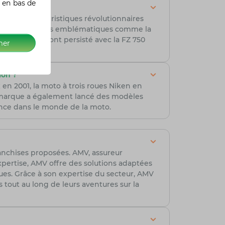
 en bas de
 des caractéristiques révolutionnaires
e avec des modèles emblématiques comme la
echnologiques ont persisté avec la FZ 750
mer
ion ?
 en 2001, la moto à trois roues Niken en
 marque a également lancé des modèles
ance dans le monde de la moto.
franchises proposées. AMV, assureur
xpertise, AMV offre des solutions adaptées
ues. Grâce à son expertise du secteur, AMV
s tout au long de leurs aventures sur la