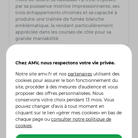
par sa puissance motrice impressionnante, ses
trois échappements chromés et sa capacité à
produire une traînée de fumée blanche
emblématique, la rendant particulièrement
appréciée dans les courses de côte pour sa
grande maniabilité.
Pourquoi les motos de 750cm³ sont-elles si
prisées par les jeunes pilotes et les motards
Chez AMV, nous respectons votre vie privée.
chevronnés ?
Les motos de 750cm³ représentent un équilibre
Notre site
amv.fr
et nos
partenaires
utilisent des
parfait entre vitesse, puissance, et maniabilité,
cookies pour assurer le bon fonctionnement du
ce qui les rend idéales tant pour les jeunes
site, procéder à des mesures d’audience et vous
aspirants pilotes que pour les motards avec de
proposer des offres personnalisées. Nous
l'expérience. Ces motos allient la technologie
conservons votre choix pendant 13 mois. Vous
de pointe à des noms et des modèles
pouvez changer d’avis à tout moment en
mythiques de l'histoire motocycliste, offrant
cliquant sur le lien «gérer mes cookies» en bas de
une expérience de conduite enrichissante et le
chaque page ou
consulter notre politique de
frisson de la compétition, tout en étant
cookies
.
accessibles pour le grand public.