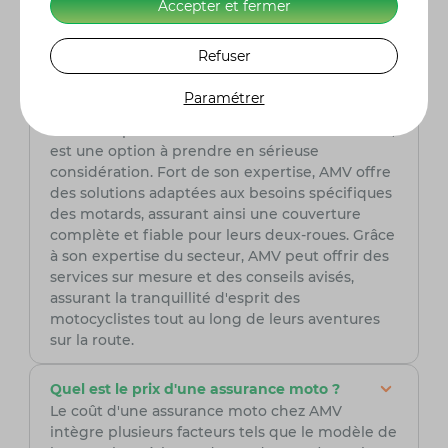
Accepter et fermer
Quelle assurance moto choisir ?
Refuser
Pour choisir avec soin votre assurance moto, il
est primordial de comparer les tarifs, les
Paramétrer
garanties et les franchises proposées. AMV,
assureur spécialisé dans le domaine de la moto,
est une option à prendre en sérieuse
considération. Fort de son expertise, AMV offre
des solutions adaptées aux besoins spécifiques
des motards, assurant ainsi une couverture
complète et fiable pour leurs deux-roues. Grâce
à son expertise du secteur, AMV peut offrir des
services sur mesure et des conseils avisés,
assurant la tranquillité d'esprit des
motocyclistes tout au long de leurs aventures
sur la route.
Quel est le prix d'une assurance moto ?
Le coût d'une assurance moto chez AMV
intègre plusieurs facteurs tels que le modèle de