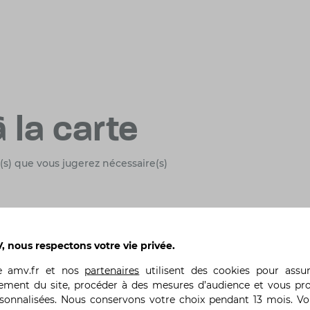
 la carte
(s) que vous jugerez nécessaire(s)
Option
 nous respectons votre vie privée.
Assistance 0 km
te
amv.fr
et nos
partenaires
utilisent des cookies pour assu
ement du site, procéder à des mesures d’audience et vous pr
En cas de panne, accident, vol ou
rsonnalisées. Nous conservons votre choix pendant 13 mois. V
tentative de vol