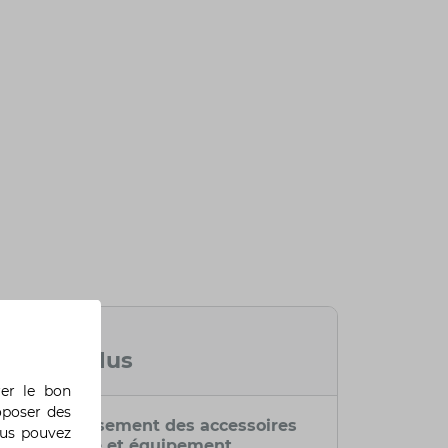
Option
Option plus
rer le bon
oposer des
Remboursement des accessoires
ous pouvez
hors-série et équipement