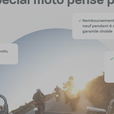
pécial moto pensé 
Remboursement d
neuf pendant 6 o
garantie choisie
auto,