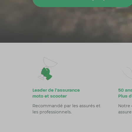
Leader de l’assurance
50 an
moto et scooter
Plus d
Recommandé par les assurés et
Notre 
les professionnels.
assure