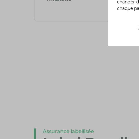
changer d
chaque p
Assurance labellisée