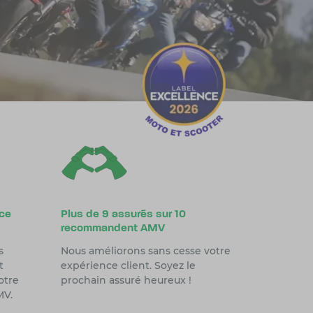
ice
Plus de 9 assurés sur 10
recommandent AMV
s
Nous améliorons sans cesse votre
t
expérience client. Soyez le
otre
prochain assuré heureux !
MV.