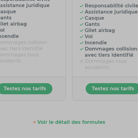
ssistance juridique
Responsabilité civil
asque
Assistance juridique
ants
Casque
ilet airbag
Gants
ol
Gilet airbag
ncendie
Vol
ommages collision
Incendie
vec tiers identifié
Dommages collision
ommages tous
avec tiers identifié
ccidents
Dommages tous
accidents
Testez nos tarifs
Testez nos tarifs
Voir le détail des formules