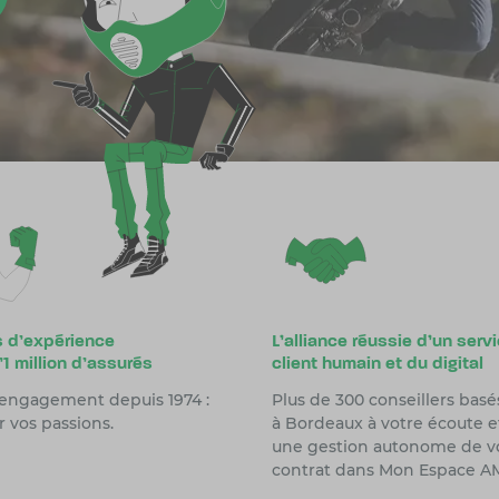
s d’expérience
L'alliance réussie d'un serv
’1 million d’assurés
client humain et du digital
engagement depuis 1974 :
Plus de 300 conseillers basé
r vos passions.
à Bordeaux à votre écoute e
une gestion autonome de v
contrat dans Mon Espace A