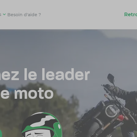
Retr
s
Besoin d'aide ?
ez le leader
ce moto