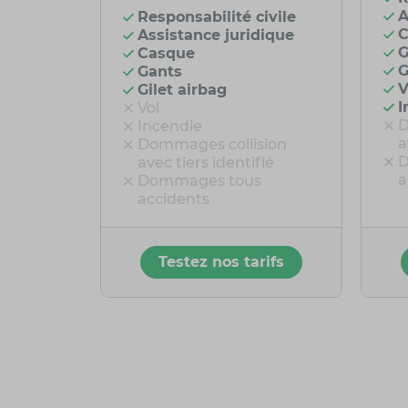
A
Responsabilité civile
C
Assistance juridique
G
Casque
G
Gants
V
Gilet airbag
I
Vol
D
Incendie
a
Dommages collision
D
avec tiers identifié
a
Dommages tous
accidents
Testez nos tarifs