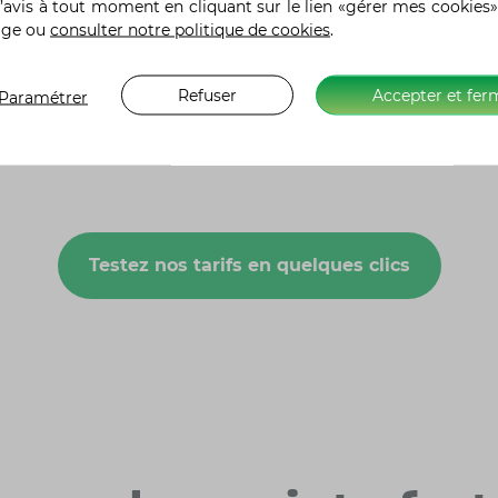
’avis à tout moment en cliquant sur le lien «gérer mes cookies»
Crevaison, perte de clés, fourrière
age ou
consulter notre politique de cookies
.
Refuser
Accepter et fer
Paramétrer
Voir le détail des options
Testez nos tarifs en quelques clics