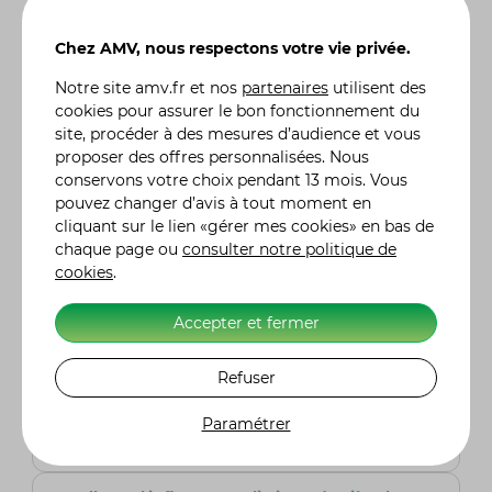
Hundred ?
La Mash Five Hundred se distingue par sa
Chez AMV, nous respectons votre vie privée.
conception franco-chinoise, combinant des
éléments soigneusement sélectionnés et
Notre site
amv.fr
et nos
partenaires
utilisent des
assemblés en France avec un cadre, un moteur,
cookies pour assurer le bon fonctionnement du
et d'autres composants fabriqués en Chine par
site, procéder à des mesures d’audience et vous
l'usine Shineray. Cette fusion crée une moto
proposer des offres personnalisées. Nous
néo-rétro élégante et performante.
conservons votre choix pendant 13 mois. Vous
pouvez changer d’avis à tout moment en
Pourquoi les autocollants « Five Hundred
cliquant sur le lien «gérer mes cookies» en bas de
500 » ont-ils été initialement apposés sur la
chaque page ou
consulter notre politique de
moto et pourquoi ont-ils été
cookies
.
ultérieurement retirés ?
Les autocollants « Five Hundred 500 » étaient
Accepter et fermer
présents sur les premières versions de la Mash
Five Hundred en raison de l'intention initiale de
la Sima de produire le modèle avec une
Refuser
cylindrée supérieure. Cependant, la cylindrée
réelle de 397cm³ est restée inchangée aussi, le
Paramétrer
« 500 » a été retiré pour éviter toute confusion.