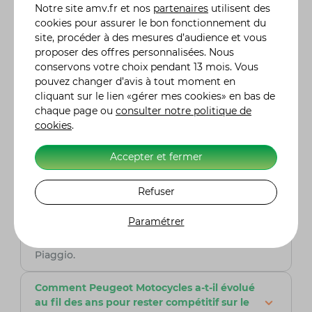
une transition vers une gamme exclusivement
Notre site
amv.fr
et nos
partenaires
utilisent des
axée sur les scooters, en réponse à la demande
cookies pour assurer le bon fonctionnement du
croissante de la clientèle.
site, procéder à des mesures d’audience et vous
proposer des offres personnalisées. Nous
Quelles sont les conséquences de la plainte
conservons votre choix pendant 13 mois. Vous
déposée par le Groupe Piaggio contre
pouvez changer d’avis à tout moment en
Peugeot Motocycles en 2021 concernant le
cliquant sur le lien «gérer mes cookies» en bas de
modèle Peugeot Metropolis ?
chaque page ou
consulter notre politique de
En septembre 2021, Peugeot Motocycles a été
cookies
.
condamné en France à verser des dommages
et intérêts à hauteur de 1.500.000 € pour
Accepter et fermer
contrefaçon du modèle Piaggio MP3. Au surplus
des amendes, des restrictions sévères ont été
Refuser
imposées, interdisant la production, la
promotion, la commercialisation, et même la
Paramétrer
possession des scooters trois roues Metropolis
utilisant le système breveté par le Groupe
Piaggio.
Comment Peugeot Motocycles a-t-il évolué
au fil des ans pour rester compétitif sur le