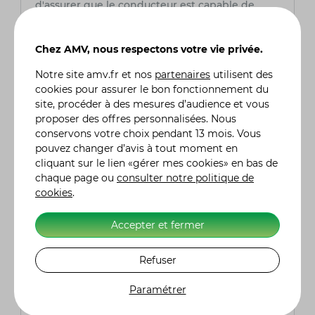
d'assurer que le conducteur est capable de
maîtriser le deux-roues en toute sécurité.
Chez AMV, nous respectons votre vie privée.
Peut-on conduire une voiture automatique
avec un permis B obtenu sur une voiture
Notre site
amv.fr
et nos
partenaires
utilisent des
manuelle ?
cookies pour assurer le bon fonctionnement du
Oui, le permis B obtenu sur une voiture à boîte
site, procéder à des mesures d’audience et vous
manuelle permet de conduire aussi bien des
proposer des offres personnalisées. Nous
véhicules à boîte manuelle que des véhicules à
conservons votre choix pendant 13 mois. Vous
boîte automatique. Cependant, si vous avez
pouvez changer d’avis à tout moment en
passé votre permis B sur une voiture à boîte
cliquant sur le lien «gérer mes cookies» en bas de
automatique, vous serez limité à la conduite de
chaque page ou
consulter notre politique de
véhicules automatiques, sauf si vous suivez une
cookies
.
formation complémentaire pour la boîte
manuelle.
Accepter et fermer
Refuser
Quelle assurance moto choisir ?
Pour choisir avec soin votre assurance moto, il
Paramétrer
est primordial de comparer les tarifs, les
garanties et les franchises proposées. AMV,