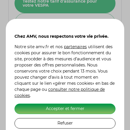
Testez notre tarif d'assurance pour
votre VESPA
Retrouver mon devis d'assurance
VESPA
Chez AMV, nous respectons votre vie privée.
Notre site
amv.fr
et nos
partenaires
utilisent des
cookies pour assurer le bon fonctionnement du
Questions fréquentes
site, procéder à des mesures d’audience et vous
proposer des offres personnalisées. Nous
conservons votre choix pendant 13 mois. Vous
Qu'est-ce qui a inspiré le nom "Vespa" pour
pouvez changer d’avis à tout moment en
ce scooter emblématique ?
cliquant sur le lien «gérer mes cookies» en bas de
Enrico Piaggio, le fondateur de Piaggio & Co, a
chaque page ou
consulter notre politique de
choisi le nom "Vespa" lorsqu'il a découvert le
cookies
.
prototype du modèle. Sa réaction spontanée,
"Elle a l'air d'une guêpe !", a donné naissance à
ce nom évocateur.
Accepter et fermer
Comment la Vespa a-t-elle marqué la
Refuser
culture populaire au fil des décennies ?