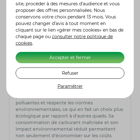
hydrauliques indépendants sur chaque roue
site, procéder à des mesures d’audience et vous
pour une meilleure maîtrise du véhicule. Le
proposer des offres personnalisées. Nous
système de traction intégrale améliore
conservons votre choix pendant 13 mois. Vous
l’adhérence sur des surfaces variées, tandis que
pouvez changer d’avis à tout moment en
le châssis robuste absorbe efficacement les
cliquant sur le lien «gérer mes cookies» en bas de
chocs, réduisant ainsi les risques de perte de
chaque page ou
consulter notre politique de
contrôle en terrains accidentés.
cookies
.
Quelle est l'efficacité énergétique du
Accepter et fermer
Kubota RTV-XG850 et comment contribue-
t-il à la protection de l'environnement ?
Refuser
Le Kubota RTV-XG850 est conçu pour être
économe en carburant grâce à son moteur
Paramétrer
optimisé et à son système de gestion de la
puissance. Ce modèle minimise les émissions
polluantes et respecte les normes
environnementales, ce qui en fait un choix plus
écologique par rapport à d'autres quads. Sa
consommation de carburant maîtrisée et son
impact environnemental réduit permettent
non seulement d'économiser sur les coûts