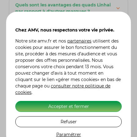
Quels sont les avantages des quads Linhai
par rapport à d'autres marques ?
Les quads Linhai se distinguent par leur
excellent rapport qualité-prix, leur durabilité et
Chez AMV, nous respectons votre vie privée.
leur capacité à affronter des terrains difficiles.
Conçus pour être robustes et fiables, ils sont
Notre site
amv.fr
et nos
partenaires
utilisent des
dotés de moteurs puissants et de technologies
cookies pour assurer le bon fonctionnement du
modernes, tout en restant accessibles
site, procéder à des mesures d’audience et vous
financièrement. De plus, Linhai propose une
proposer des offres personnalisées. Nous
large gamme de modèles, allant des quads
conservons votre choix pendant 13 mois. Vous
utilitaires aux véhicules de loisirs, ce qui permet
pouvez changer d’avis à tout moment en
de répondre à divers besoins et budgets.
cliquant sur le lien «gérer mes cookies» en bas de
chaque page ou
consulter notre politique de
Est-ce que les quads Linhai sont adaptés
cookies
.
aux débutants ?
Oui, les quads Linhai sont adaptés aux
Accepter et fermer
débutants, surtout grâce à leur maniabilité et à
leur design ergonomique. Les modèles
Refuser
d'entrée de gamme offrent une puissance
modérée et une conduite facile, idéale pour
Paramétrer
ceux qui découvrent l'univers des quads. De