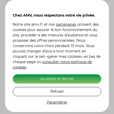
de 50cm³, un permis B (voiture) ou A1 (moto
125cm³) est généralement requis.
Chez AMV, nous respectons votre vie privée.
Quels équipements de sécurité sont
Notre site
amv.fr
et nos
partenaires
utilisent des
recommandés pour piloter un quad de
cookies pour assurer le bon fonctionnement du
loisirs ?
site, procéder à des mesures d’audience et vous
Le port d’un casque homologué est obligatoire.
proposer des offres personnalisées. Nous
Il est aussi fortement conseillé de porter des
conservons votre choix pendant 13 mois. Vous
gants, une veste renforcée, des bottes
pouvez changer d’avis à tout moment en
montantes et des lunettes de protection,
cliquant sur le lien «gérer mes cookies» en bas de
surtout sur des terrains poussiéreux ou boueux.
chaque page ou
consulter notre politique de
cookies
.
Comment entretenir un quad de loisirs ?
L’entretien inclut des vérifications régulières de
Accepter et fermer
la pression des pneus, du niveau d’huile, du
système de freinage et de la transmission.
Refuser
Après chaque sortie, il est conseillé de nettoyer
le quad pour éviter l’accumulation de boue et
Paramétrer
prolonger sa durée de vie.