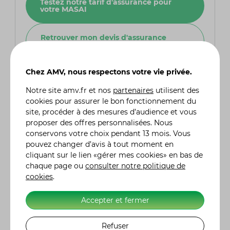
Testez notre tarif d'assurance pour
votre MASAI
Retrouver mon devis d'assurance
MASAI
Chez AMV, nous respectons votre vie privée.
Notre site
amv.fr
et nos
partenaires
utilisent des
Questions fréquentes
cookies pour assurer le bon fonctionnement du
site, procéder à des mesures d’audience et vous
proposer des offres personnalisées. Nous
Quels sont les avantages des quads Masai
conservons votre choix pendant 13 mois. Vous
par rapport à d'autres marques ?
pouvez changer d’avis à tout moment en
Les quads Masai se distinguent par leur
cliquant sur le lien «gérer mes cookies» en bas de
excellent rapport qualité-prix, leur robustesse
chaque page ou
consulter notre politique de
et leur polyvalence. La marque offre une large
cookies
.
gamme adaptée à différents usages (loisir,
utilitaire, route) tout en garantissant un design
Accepter et fermer
attractif, une mécanique fiable et un service
après-vente accessible.
Refuser