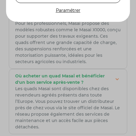
Quels modèles de quads Masai sont
Paramétrer
recommandés pour un usage professionnel
?
Pour les professionnels, Masai propose des
modèles robustes comme le Masai X1000, conçu
pour supporter des travaux exigeants. Ces
quads offrent une grande capacité de charge,
des suspensions renforcées et une
motorisation puissante, idéales pour les
secteurs agricoles ou industriels.
Où acheter un quad Masai et bénéficier
d'un bon service après-vente ?
Les quads Masai sont disponibles chez des
revendeurs agréés présents dans toute
l’Europe. Vous pouvez trouver un distributeur
près de chez vous via le site officiel de Masai. Le
réseau propose également des services de
maintenance et un accès facile aux pièces
détachées.