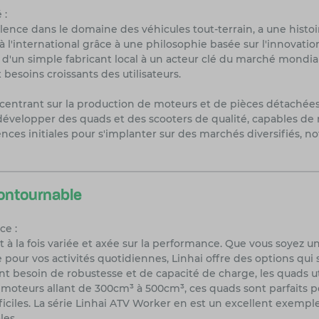
 :
lence dans le domaine des véhicules tout-terrain, a une histoi
 l'international grâce à une philosophie basée sur l'innovatio
é d'un simple fabricant local à un acteur clé du marché mondial
besoins croissants des utilisateurs.
ntrant sur la production de moteurs et de pièces détachées po
velopper des quads et des scooters de qualité, capables de ré
tences initiales pour s'implanter sur des marchés diversifié
contournable
ce :
 la fois variée et axée sur la performance. Que vous soyez un 
 pour vos activités quotidiennes, Linhai offre des options qui
ont besoin de robustesse et de capacité de charge, les quads uti
moteurs allant de 300cm³ à 500cm³, ces quads sont parfaits pou
ficiles. La série Linhai ATV Worker en est un excellent exemple
es.