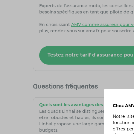
Experts de l'assurance moto, les conseiller
besoins spécifiques en tant que pilote de q
En choisissant
AMV comme assureur pour vo
plus, rendez-vous sur amv.fr pour souscrire
Testez notre tarif d'assurance pou
Questions fréquentes
Quels sont les avantages des quads Linhai
Chez AMV,
Les quads Linhai se distinguent par leur exce
Notre si
être robustes et fiables, ils sont dotés de
fonctionn
Linhai propose une large gamme de modèles, 
offres pe
budgets.