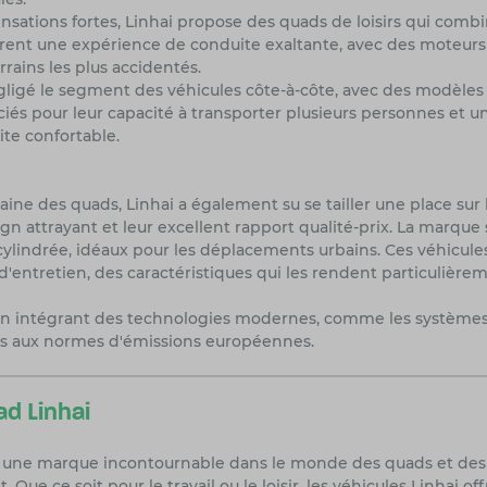
nsations fortes, Linhai propose des quads de loisirs qui combin
frent une expérience de conduite exaltante, avec des moteur
rains les plus accidentés.
gligé le segment des véhicules côte-à-côte, avec des modèles a
ciés pour leur capacité à transporter plusieurs personnes et 
ite confortable.
aine des quads, Linhai a également su se tailler une place sur 
ign attrayant et leur excellent rapport qualité-prix. La marqu
lindrée, idéaux pour les déplacements urbains. Ces véhicules 
d'entretien, des caractéristiques qui les rendent particulièr
 en intégrant des technologies modernes, comme les systèmes
s aux normes d'émissions européennes.
ad Linhai
e une marque incontournable dans le monde des quads et des
ent. Que ce soit pour le travail ou le loisir, les véhicules Linhai