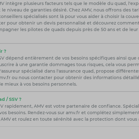
 intègre plusieurs facteurs tels que le modèle du quad, l'exp
 le niveau de garanties désiré. Chez AMV, nous offrons des tar
seillers spécialisés sont là pour vous aider à choisir la couv
acter pour obtenir un devis personnalisé et découvrez commen
pagner les pilotes de quads depuis près de 50 ans et de leu
r ?
SSV dépend entièrement de vos besoins spécifiques ainsi que
scrire à une garantie dommages tous risques, cela vous permet
'assureur spécialisé dans l'assurance quad, propose différent
r amv.fr ou nous contacter pour obtenir des informations détail
le mieux à vos besoins personnels.
d / SSV ?
V rapidement, AMV est votre partenaire de confiance. Spécial
vos besoins. Rendez-vous sur amv.fr et complétez simplement n
AMV et roulez en toute sérénité avec la protection dont vous 