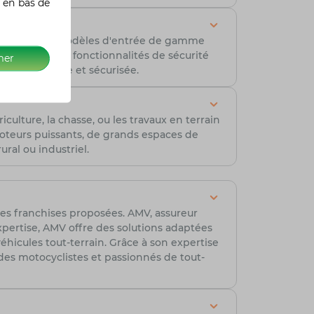
 en bas de
gonomique. Les modèles d'entrée de gamme
. De plus, les fonctionnalités de sécurité
mer
n progressive et sécurisée.
ulture, la chasse, ou les travaux en terrain
moteurs puissants, de grands espaces de
ral ou industriel.
t les franchises proposées. AMV, assureur
xpertise, AMV offre des solutions adaptées
éhicules tout-terrain. Grâce à son expertise
t des motocyclistes et passionnés de tout-