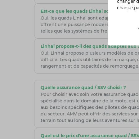
changer d
chaque p
Est-ce que les quads Linhai sont adaptés 
Oui, les quads Linhai sont adaptés aux déb
offrent une puissance modérée et une condui
telles que les systèmes de freinage perfor
Linhai propose-t-il des quads adaptés aux 
Oui, Linhai propose plusieurs modèles de qu
difficile. Les quads utilitaires de la marq
rangement et de capacités de remorquage, ce
Quelle assurance quad / SSV choisir ?
Pour choisir avec soin votre assurance quad /
spécialisé dans le domaine de la moto, est 
aux besoins spécifiques des pilotes de quad,
du secteur, AMV peut offrir des services sur 
terrain tout au long de leurs aventures sur l
Quel est le prix d'une assurance quad / SSV