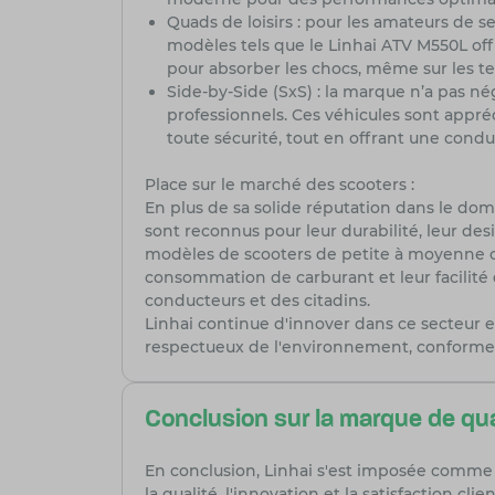
Quads de loisirs : pour les amateurs de se
modèles tels que le Linhai ATV M550L of
pour absorber les chocs, même sur les ter
Side-by-Side (SxS) : la marque n’a pas né
professionnels. Ces véhicules sont appré
toute sécurité, tout en offrant une condu
Place sur le marché des scooters :
En plus de sa solide réputation dans le dom
sont reconnus pour leur durabilité, leur des
modèles de scooters de petite à moyenne cy
consommation de carburant et leur facilité 
conducteurs et des citadins.
Linhai continue d'innover dans ce secteur
respectueux de l'environnement, conforme
Conclusion sur la marque de qu
En conclusion, Linhai s'est imposée comm
la qualité, l'innovation et la satisfaction cli