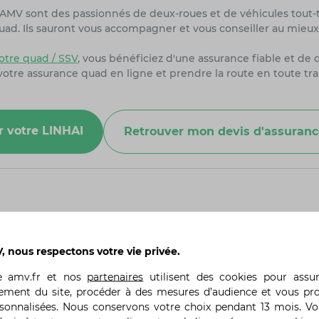
s AMV sont des passionnés de deux-roues et de véhicules tout
uad. Ils sauront vous accompagner et vous conseiller au mieux 
tre quad / SSV
, vous bénéficiez d'une assurance fiable et de 
 votre assurance quad en ligne et prendre la route en toute tra
r votre LINHAI
Retrouver mon devis d'assuranc
 par rapport à d'autres marques ?
 nous respectons votre vie privée.
llent rapport qualité-prix, leur durabilité et leur capacité à af
te
amv.fr
et nos
partenaires
utilisent des cookies pour assu
 moteurs puissants et de technologies modernes, tout en restan
ement du site, procéder à des mesures d’audience et vous pr
allant des quads utilitaires aux véhicules de loisirs, ce qui 
rsonnalisées. Nous conservons votre choix pendant 13 mois. V