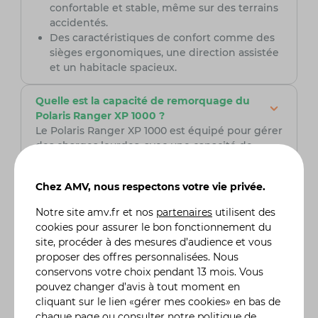
confortable et stable, même sur des terrains
accidentés.
Des caractéristiques de confort comme des
sièges ergonomiques, une direction assistée
et un habitacle spacieux.
Quelle est la capacité de remorquage du
Polaris Ranger XP 1000 ?
Le Polaris Ranger XP 1000 est équipé pour gérer
des charges lourdes, avec une capacité de
remorquage impressionnante allant jusqu'à 2
270 kg. Cela le rend idéal pour remorquer des
Chez AMV, nous respectons votre vie privée.
équipements agricoles, des bateaux ou d'autres
charges lourdes, tout en assurant une stabilité
Notre site
amv.fr
et nos
partenaires
utilisent des
et une sécurité accrues pendant le
cookies pour assurer le bon fonctionnement du
remorquage.
site, procéder à des mesures d’audience et vous
proposer des offres personnalisées. Nous
Quelle est la différence entre le Polaris
conservons votre choix pendant 13 mois. Vous
Ranger XP 1000 et les autres modèles de la
pouvez changer d’avis à tout moment en
gamme Ranger ?
cliquant sur le lien «gérer mes cookies» en bas de
Le Polaris Ranger XP 1000 se distingue des
chaque page ou
consulter notre politique de