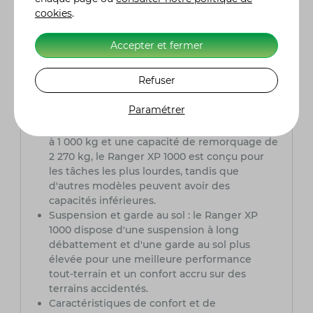
autres modèles de la gamme Ranger par
cookies
.
plusieurs caractéristiques clés :
Puissance du moteur : le Ranger XP 1000 est
Accepter et fermer
équipé d'un moteur de 999cm³ qui offre une
puissance et un couple plus élevés comparés
Refuser
à d'autres modèles Ranger qui peuvent avoir
des moteurs plus petits.
Paramétrer
Capacité de charge utile et de remorquage :
avec une capacité de charge utile supérieure
à 1 000 kg et une capacité de remorquage de
2 270 kg, le Ranger XP 1000 est conçu pour
les tâches les plus lourdes, tandis que
d'autres modèles peuvent avoir des
capacités inférieures.
Suspension et garde au sol : le Ranger XP
1000 dispose d'une suspension à long
débattement et d'une garde au sol plus
élevée pour une meilleure performance
tout-terrain et un confort accru sur des
terrains accidentés.
Caractéristiques de confort et de