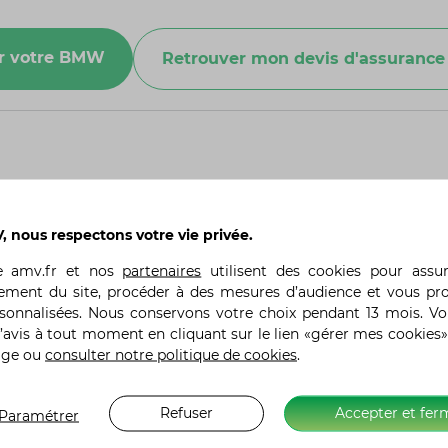
ur votre BMW
Retrouver mon devis d'assuran
 nous respectons votre vie privée.
squ'à 130 kilomètres selon les normes de test WMTC. Cette au
s de la route et de la température ambiante.
te
amv.fr
et nos
partenaires
utilisent des cookies pour assu
ement du site, procéder à des mesures d’audience et vous pr
rsonnalisées. Nous conservons votre choix pendant 13 mois. V
la batterie du BMW CE 04 ?
’avis à tout moment en cliquant sur le lien «gérer mes cookies»
rgeur utilisé. Avec un chargeur standard, il faut environ 4 h
age ou
consulter notre politique de cookies
.
optionnel), la batterie peut être rechargée à 80 % en seuleme
s disponibles sur le BMW CE 04 ?
Refuser
Accepter et fer
Paramétrer
10,25 pouces avec navigation intégrée, connectivité Bluetoot