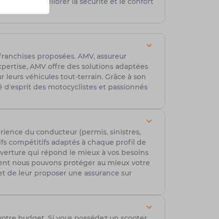
ifs pour améliorer la sécurité et le confort
s franchises proposées. AMV, assureur
xpertise, AMV offre des solutions adaptées
 leurs véhicules tout-terrain. Grâce à son
té d'esprit des motocyclistes et passionnés
rience du conducteur (permis, sinistres,
ifs compétitifs adaptés à chaque profil de
ouverture qui répond le mieux à vos besoins
ment nous pouvons protéger au mieux votre
t de leur proposer une assurance sur
votre budget. Si vous possédez un scooter