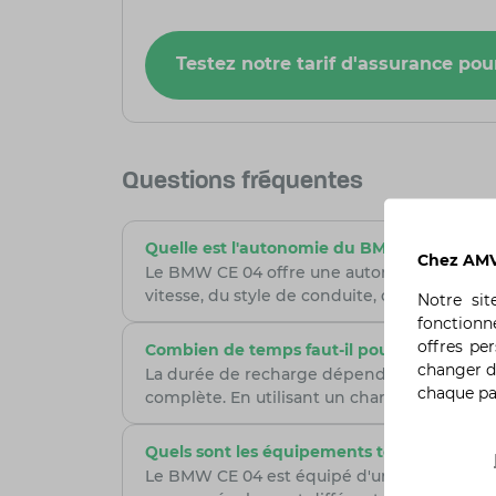
Testez notre tarif d'assurance po
Questions fréquentes
Quelle est l'autonomie du BMW CE 04 ?
Chez AMV,
Le BMW CE 04 offre une autonomie allant ju
vitesse, du style de conduite, des condition
Notre si
fonctionn
offres pe
Combien de temps faut-il pour recharger 
changer d
La durée de recharge dépend du type de cha
chaque p
complète. En utilisant un chargeur rapide (
Quels sont les équipements technologique
Le BMW CE 04 est équipé d'un écran TFT de 