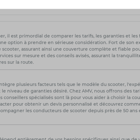
ite, l’ABS, un contrôle de traction et des phares LED adaptat
r, il est primordial de comparer les tarifs, les garanties et le
une option à prendre en sérieuse considération. Fort de son e
scooter, assurant ainsi une couverture complète et fiable pour
rvices sur mesure et des conseils avisés, assurant la tranquilli
es sur la route.
tègre plusieurs facteurs tels que le modèle du scooter, l'expé
 le niveau de garanties désiré. Chez AMV, nous offrons des tar
conseillers spécialisés sont là pour vous aider à choisir la c
ntacter pour obtenir un devis personnalisé et découvrez com
compagner les conducteurs de scooter depuis près de 50 ans e
 dépend entièrement de vos besoins spécifiques ainsi que de 