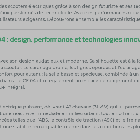
s scooters électriques grâce à son design futuriste et ses t
’aux passionnés de technologie. Avec ses performances robust
ilisateurs exigeants. Découvrons ensemble les caractéristique
 : design, performance et technologies inno
ec son design audacieux et moderne. Sa silhouette est à la f
u scooter. Le carénage profilé, les lignes épurées et l’éclair
nfort pour autant : la selle basse et spacieuse, combinée à un
 urbains. Le CE 04 offre également un espace de rangement ing
e intégral.
ectrique puissant, délivrant 42 chevaux (31 kW) qui lui perm
 une réactivité immédiate en milieu urbain, tout en offrant un
ées telles que l’ABS, le contrôle de traction (ASC) et le frei
t une stabilité remarquable, même dans les conditions les pl