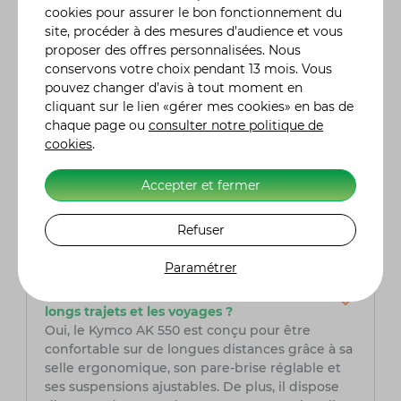
consommation moyenne se situe entre 4,5 et
cookies pour assurer le bon fonctionnement du
5,5 litres aux 100 km, en fonction du style de
site, procéder à des mesures d’audience et vous
conduite et des conditions routières.
proposer des offres personnalisées. Nous
conservons votre choix pendant 13 mois. Vous
Quelles sont les principales caractéristiques
pouvez changer d’avis à tout moment en
de sécurité du Kymco AK 550 ?
cliquant sur le lien «gérer mes cookies» en bas de
Le Kymco AK 550 est équipé de plusieurs
chaque page ou
consulter notre politique de
dispositifs de sécurité avancés, dont l'ABS
cookies
.
(système de freinage antiblocage) sur les deux
roues, le TCS (système de contrôle de traction),
Accepter et fermer
et un système de freinage à double disque à
l'avant pour une meilleure stabilité. Il possède
Refuser
également un système d'éclairage à LED qui
offre une meilleure visibilité nocturne.
Paramétrer
Le Kymco AK 550 est-il adapté pour les
longs trajets et les voyages ?
Oui, le Kymco AK 550 est conçu pour être
confortable sur de longues distances grâce à sa
selle ergonomique, son pare-brise réglable et
ses suspensions ajustables. De plus, il dispose