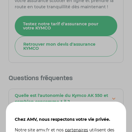
votre assurance scooter en ligne et prendre la
route en toute tranquillité dès maintenant !
Testez notre tarif d'assurance pour
votre KYMCO
Retrouver mon devis d'assurance
KYMCO
Questions fréquentes
Quelle est l'autonomie du Kymco AK 550 et
combien consomme-t-il ?
L'autonomie du Kymco AK 550 dépend des
conditions de conduite, mais en moyenne, avec
Chez AMV, nous respectons votre vie privée.
un réservoir de 15 litres, il est possible de
parcourir entre 250 et 300 km. La
Notre site
amv.fr
et nos
partenaires
utilisent des