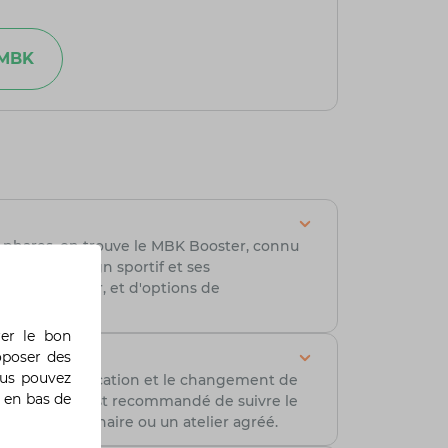
 MBK
 phares, on trouve le MBK Booster, connu
pour son design sportif et ses
 de réservoir, et d'options de
rer le bon
oposer des
ous pouvez
 inclut la vérification et le changement de
 en bas de
filtre à air. Il est recommandé de suivre le
un concessionnaire ou un atelier agréé.