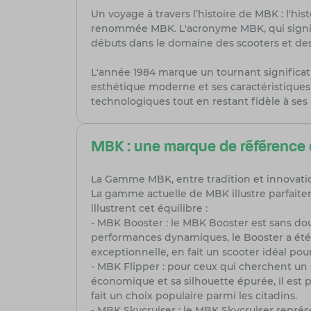
Un voyage à travers l’histoire de MBK : l'h
renommée MBK. L'acronyme MBK, qui signifie
débuts dans le domaine des scooters et de
L'année 1984 marque un tournant significat
esthétique moderne et ses caractéristiques 
technologiques tout en restant fidèle à ses 
MBK : une marque de référence 
La Gamme MBK, entre tradition et innovatio
La gamme actuelle de MBK illustre parfaitem
illustrent cet équilibre :
- MBK Booster : le MBK Booster est sans do
performances dynamiques, le Booster a été 
exceptionnelle, en fait un scooter idéal pour
- MBK Flipper : pour ceux qui cherchent un s
économique et sa silhouette épurée, il est pa
fait un choix populaire parmi les citadins.
- MBK Skycruiser : le MBK Skycruiser repré