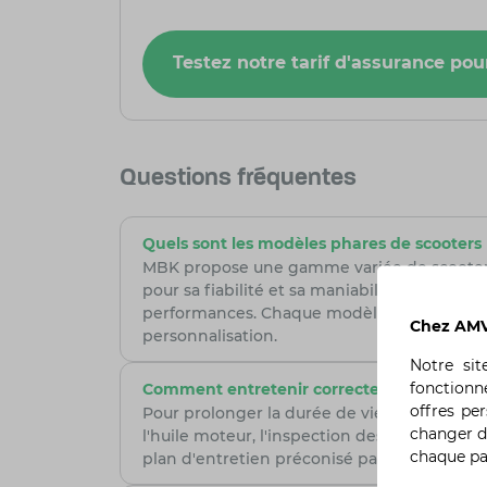
Testez notre tarif d'assurance po
Questions fréquentes
Quels sont les modèles phares de scooters M
MBK propose une gamme variée de scooters,
pour sa fiabilité et sa maniabilité en milie
performances. Chaque modèle possède des ca
Chez AMV,
personnalisation.
Notre si
fonctionn
Comment entretenir correctement mon sco
offres pe
Pour prolonger la durée de vie de votre scoo
changer d
l'huile moteur, l'inspection des freins, la vé
chaque p
plan d'entretien préconisé par MBK dans le m