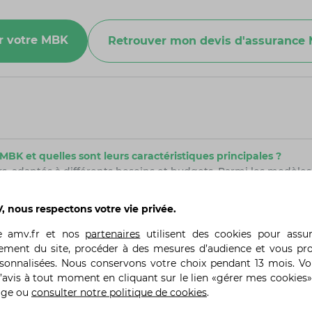
ur votre MBK
Retrouver mon devis d'assurance
BK et quelles sont leurs caractéristiques principales ?
 adaptés à différents besoins et budgets. Parmi les modèles
u urbain. Le MBK Nitro est un autre modèle populaire, apprécié 
ractéristiques spécifiques en termes de moteur, de capacité
 nous respectons votre vie privée.
te
amv.fr
et nos
partenaires
utilisent des cookies pour assu
ement du site, procéder à des mesures d’audience et vous pr
oter MBK pour prolonger sa durée de vie ?
rsonnalisées. Nous conservons votre choix pendant 13 mois. V
ter MBK, il est essentiel de suivre un entretien régulier. Cela
’avis à tout moment en cliquant sur le lien «gérer mes cookies»
rification de la pression des pneus, et le nettoyage régulier du 
age ou
consulter notre politique de cookies
.
anuel du propriétaire et de faire réaliser les révisions chez 