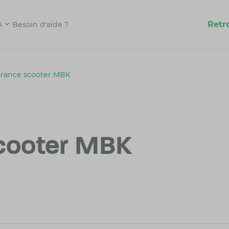
Retr
s
Besoin d'aide ?
urance scooter MBK
cooter MBK