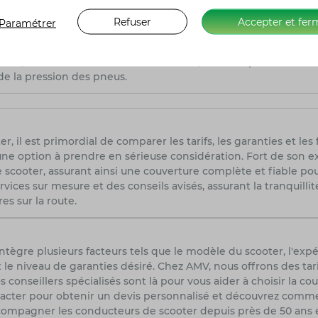
rburant des scooters MBK et comment optimiser leur efficac
Refuser
Accepter et fer
Paramétrer
cooters MBK varie en fonction du modèle, de la taille du mote
oster consomme généralement entre 2 et 3 litres aux 100 km.
luide, d'éviter les accélérations brutales, et de respecter les 
n de la pression des pneus.
r, il est primordial de comparer les tarifs, les garanties et le
une option à prendre en sérieuse considération. Fort de son e
scooter, assurant ainsi une couverture complète et fiable pour
rvices sur mesure et des conseils avisés, assurant la tranquilli
es sur la route.
tègre plusieurs facteurs tels que le modèle du scooter, l'expé
 le niveau de garanties désiré. Chez AMV, nous offrons des tar
conseillers spécialisés sont là pour vous aider à choisir la c
ntacter pour obtenir un devis personnalisé et découvrez com
compagner les conducteurs de scooter depuis près de 50 ans e