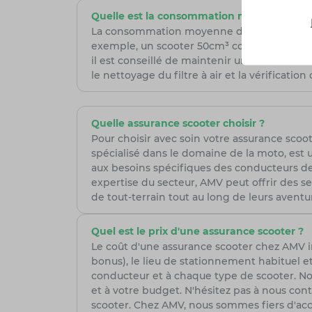
Quelle est la consommation moyenne de ca
La consommation moyenne de carburant des s
exemple, un scooter 50cm³ comme le MBK Bo
il est conseillé de maintenir une conduite f
le nettoyage du filtre à air et la vérificatio
Quelle assurance scooter choisir ?
Pour choisir avec soin votre assurance scoote
spécialisé dans le domaine de la moto, est 
aux besoins spécifiques des conducteurs de 
expertise du secteur, AMV peut offrir des se
de tout-terrain tout au long de leurs aventur
Quel est le prix d'une assurance scooter ?
Le coût d'une assurance scooter chez AMV in
bonus), le lieu de stationnement habituel et
conducteur et à chaque type de scooter. Nos 
et à votre budget. N'hésitez pas à nous co
scooter. Chez AMV, nous sommes fiers d'ac