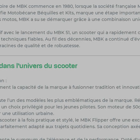
istoire de MBK commence en 1980, lorsque la société française
 Motobécane Béquilles et Kits, marque une étape importante 
s motos, MBK a su se démarquer grâce à une combinaison uni
if avec le lancement du MBK 51, un scooter qui a rapidement c
techniques fiables. Au fil des décennies, MBK a continué d’év
racines de qualité et de robustesse.
dans l’univers du scooter
n :
ent la capacité de la marque à fusionner tradition et innova
ute l’un des modèles les plus emblématiques de la marque. R
un choix privilégié pour les jeunes pilotes. Son moteur de 50
 une utilisation urbaine.
cooter à la fois pratique et stylé, le MBK Flipper offre une e
rfaitement adapté aux trajets quotidiens. Sa conception axée sur
sente le summum de l'élégance et de la performance. Doté d'u