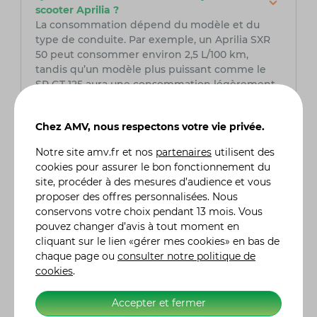
scooter Aprilia ?
La consommation dépend du modèle et du
type de conduite. Par exemple, un Aprilia SXR
50 peut consommer environ 2,5 L/100 km,
tandis qu’un modèle plus puissant comme le
SR GT 125 aura une consommation légèrement
supérieure, autour de 3 à 3,5 L/100 km.
Chez AMV, nous respectons votre vie privée.
Les scooters Aprilia sont-ils fiables ?
Oui, Aprilia est réputée pour la qualité de
Notre site
amv.fr
et nos
partenaires
utilisent des
fabrication de ses véhicules. Les scooters
cookies pour assurer le bon fonctionnement du
bénéficient d’un savoir-faire italien et d’une
site, procéder à des mesures d’audience et vous
conception robuste. Avec un entretien régulier,
proposer des offres personnalisées. Nous
ils offrent une excellente longévité et des
conservons votre choix pendant 13 mois. Vous
performances constantes.
pouvez changer d’avis à tout moment en
cliquant sur le lien «gérer mes cookies» en bas de
chaque page ou
consulter notre politique de
Où peut-on acheter un scooter Aprilia et
cookies
.
quelles sont les options de financement ?
Les scooters Aprilia sont disponibles chez les
concessionnaires officiels et certains
Accepter et fermer
revendeurs spécialisés en deux-roues. La