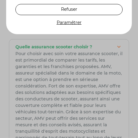
marque propose souvent des solutions de
Refuser
financement, comme le paiement en plusieurs
fois ou la location avec option d’achat (LOA),
Paramétrer
selon les offres en cours.
Quelle assurance scooter choisir ?
Pour choisir avec soin votre assurance scooter, il
est primordial de comparer les tarifs, les
garanties et les franchises proposées. AMV,
assureur spécialisé dans le domaine de la moto,
est une option à prendre en sérieuse
considération. Fort de son expertise, AMV offre
des solutions adaptées aux besoins spécifiques
des conducteurs de scooter, assurant ainsi une
couverture complète et fiable pour leurs
véhicules tout-terrain. Grâce à son expertise du
secteur, AMV peut offrir des services sur
mesure et des conseils avisés, assurant la
tranquillité d'esprit des motocyclistes et
passionnés de tout-terrain tout au long de leurs