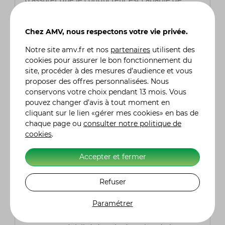
d'assurer que le conducteur est capable de
maîtriser le deux-roues en toute sécurité.
Chez AMV, nous respectons votre vie privée.
Peut-on conduire une voiture automatique
avec un permis B obtenu sur une voiture
Notre site
amv.fr
et nos
partenaires
utilisent des
manuelle ?
cookies pour assurer le bon fonctionnement du
Oui, le permis B obtenu sur une voiture à boîte
site, procéder à des mesures d’audience et vous
manuelle permet de conduire aussi bien des
proposer des offres personnalisées. Nous
véhicules à boîte manuelle que des véhicules à
conservons votre choix pendant 13 mois. Vous
boîte automatique. Cependant, si vous avez
pouvez changer d’avis à tout moment en
passé votre permis B sur une voiture à boîte
cliquant sur le lien «gérer mes cookies» en bas de
automatique, vous serez limité à la conduite de
chaque page ou
consulter notre politique de
véhicules automatiques, sauf si vous suivez une
cookies
.
formation complémentaire pour la boîte
manuelle.
Accepter et fermer
Refuser
Quelle assurance scooter choisir ?
Pour choisir avec soin votre assurance scooter, il
Paramétrer
est primordial de comparer les tarifs, les
garanties et les franchises proposées. AMV,