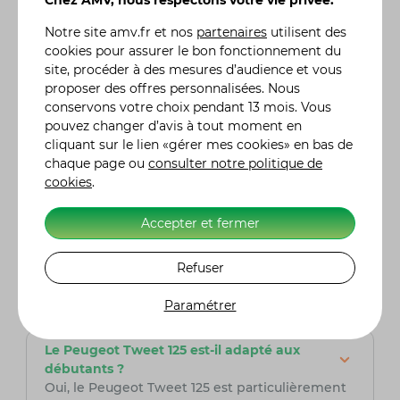
Chez AMV, nous respectons votre vie privée.
de pointe autour de 90-100 km/h, suffisante
pour les déplacements en ville et les petites
Notre site
amv.fr
et nos
partenaires
utilisent des
routes. Son moteur est optimisé pour offrir une
cookies pour assurer le bon fonctionnement du
consommation modérée, ce qui en fait un choix
site, procéder à des mesures d’audience et vous
économique pour les trajets quotidiens.
proposer des offres personnalisées. Nous
conservons votre choix pendant 13 mois. Vous
Quelle est la capacité de rangement du
pouvez changer d’avis à tout moment en
Peugeot Tweet 125 ?
cliquant sur le lien «gérer mes cookies» en bas de
Le Tweet 125 propose un compartiment sous la
chaque page ou
consulter notre politique de
selle permettant de ranger un casque jet. Il est
cookies
.
également équipé d'un plancher plat et d'un
crochet de bagage qui permet de transporter
Accepter et fermer
facilement un sac ou des objets du quotidien.
Pour plus de rangement, vous pouvez installer
Refuser
un top case à l’arrière, très utile pour le
stockage de casques intégraux et d'autres
Paramétrer
affaires.
Le Peugeot Tweet 125 est-il adapté aux
débutants ?
Oui, le Peugeot Tweet 125 est particulièrement