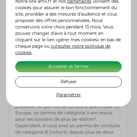
Notre site
amv.fr
et nos
partenaires
utilisent des
Le Piaggio MP3 500 est conçu pour offrir un
cookies pour assurer le bon fonctionnement du
grand confort, même lors des trajets longue
site, procéder à des mesures d’audience et vous
distance. Son siège ergonomique, ajustable et
proposer des offres personnalisées. Nous
bien rembourré est conçu pour réduire la
conservons votre choix pendant 13 mois. Vous
fatigue lors de longs trajets. De plus, la
pouvez changer d’avis à tout moment en
présence d'un pare-brise de grande taille et
cliquant sur le lien «gérer mes cookies» en bas de
d'une suspension avant sophistiquée contribue
chaque page ou
consulter notre politique de
à une conduite plus agréable et moins
cookies
.
secouante. Pour les longs trajets, il est
également possible d'ajouter des accessoires
Accepter et fermer
comme un top case pour plus de rangement et
un confort supplémentaire.
Refuser
Quelles sont les exigences en matière de
permis pour conduire un Piaggio MP3 500 ?
Paramétrer
Pour conduire un Piaggio MP3 500, vous devez
posséder un permis de conduire spécifique. En
Europe, un permis de catégorie A est requis
pour les scooters de plus de 400cm³.
Cependant, si vous avez un permis de conduire
de catégorie B (voiture) depuis plus de deux