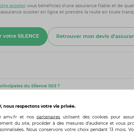
tre scooter
vous bénéficiez d'une assurance fiable et de quali
 assurance scooter en ligne et prendre la route en toute tranq
ur votre SILENCE
Retrouver mon devis d'assura
principales du Silence S03 ?
çu principalement pour les usages professionnels. Il est équip
n pour chaque roue arrière, offrant une puissance totale de 
té, généralement 5,6 kWh, permettant une autonomie jusqu'à 
 nous respectons votre vie privée.
g, idéale pour la livraison ou le transport de marchandises.
te
amv.fr
et nos
partenaires
utilisent des cookies pour assu
ur plus de sécurité.
ement du site, procéder à des mesures d’audience et vous pr
rsonnalisées. Nous conservons votre choix pendant 13 mois. V
recharger ?