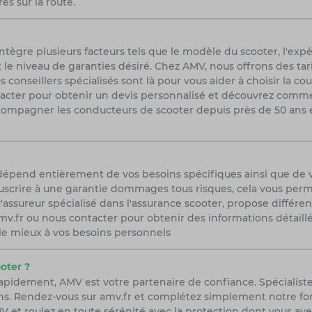
es sur la route.
tègre plusieurs facteurs tels que le modèle du scooter, l'expé
 le niveau de garanties désiré. Chez AMV, nous offrons des tar
conseillers spécialisés sont là pour vous aider à choisir la c
ntacter pour obtenir un devis personnalisé et découvrez com
compagner les conducteurs de scooter depuis près de 50 ans e
 dépend entièrement de vos besoins spécifiques ainsi que de 
scrire à une garantie dommages tous risques, cela vous permet
'assureur spécialisé dans l'assurance scooter, propose différe
r amv.fr ou nous contacter pour obtenir des informations détail
 le mieux à vos besoins personnels
oter ?
rapidement, AMV est votre partenaire de confiance. Spécialist
ns. Rendez-vous sur amv.fr et complétez simplement notre form
 et roulez en toute sérénité avec la protection dont vous ave