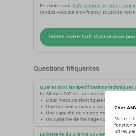
En choisissant
AMV comme assureur pour vo
rendez-vous sur amv.fr pour souscrire votre
Testez notre tarif d'assurance po
Questions fréquentes
Quelles sont les spécifications techniques 
Le Silence S03 est un scooter électrique con
Deux moteurs électriques indépendants, u
Une batterie amovible de grande capaci
Chez AMV,
Une capacité de charge maximale de 300 k
Notre si
Un système de freinage combiné (CBS) po
fonctionn
offres pe
La batterie du Silence S03 est-elle facile à 