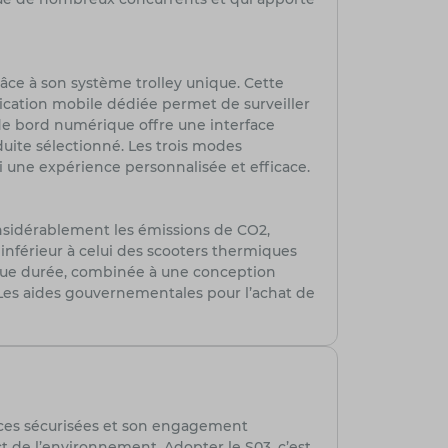
râce à son système trolley unique. Cette
plication mobile dédiée permet de surveiller
u de bord numérique offre une interface
duite sélectionné. Les trois modes
i une expérience personnalisée et efficace.
onsidérablement les émissions de CO2,
 inférieur à celui des scooters thermiques
longue durée, combinée à une conception
 Les aides gouvernementales pour l’achat de
ances sécurisées et son engagement
ct de l’environnement. Adopter le S03, c’est