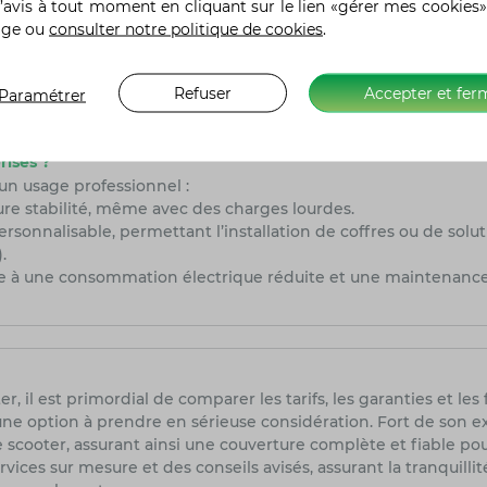
’avis à tout moment en cliquant sur le lien «gérer mes cookies»
e :
age ou
consulter notre politique de cookies
.
 un système de trolley intégré, ce qui facilite le transport ju
 bureau ou dans une station de recharge, et nécessite environ
Refuser
Accepter et fer
Paramétrer
de suivre l'état de charge en temps réel.
rises ?
 un usage professionnel :
ure stabilité, même avec des charges lourdes.
sonnalisable, permettant l’installation de coffres ou de solut
.
âce à une consommation électrique réduite et une maintenance
r, il est primordial de comparer les tarifs, les garanties et le
une option à prendre en sérieuse considération. Fort de son e
scooter, assurant ainsi une couverture complète et fiable pour
rvices sur mesure et des conseils avisés, assurant la tranquilli