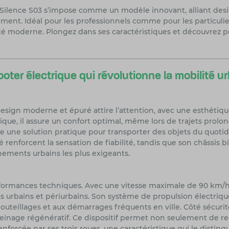
Silence S03 s’impose comme un modèle innovant, alliant desi
ent. Idéal pour les professionnels comme pour les particulier
té moderne. Plongez dans ses caractéristiques et découvrez po
oter électrique qui révolutionne la mobilité u
esign moderne et épuré attire l’attention, avec une esthétiqu
ique, il assure un confort optimal, même lors de trajets prol
 offre une solution pratique pour transporter des objets du quot
té renforcent la sensation de fiabilité, tandis que son châssis
ements urbains les plus exigeants.
erformances techniques. Avec une vitesse maximale de 90 km/
urbains et périurbains. Son système de propulsion électrique
teillages et aux démarrages fréquents en ville. Côté sécurité
reinage régénératif. Ce dispositif permet non seulement de renf
t renforcée par ses trois roues, une caractéristique qui le dis