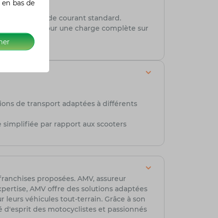
 en bas de
squ'à une prise de courant standard.
 6 à 8 heures pour une charge complète sur
mer
ions de transport adaptées à différents
 simplifiée par rapport aux scooters
s franchises proposées. AMV, assureur
xpertise, AMV offre des solutions adaptées
 leurs véhicules tout-terrain. Grâce à son
té d'esprit des motocyclistes et passionnés