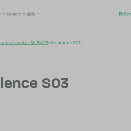
Retr
s
Besoin d'aide ?
rance scooter SILENCE
>
Assurance S03
ilence S03