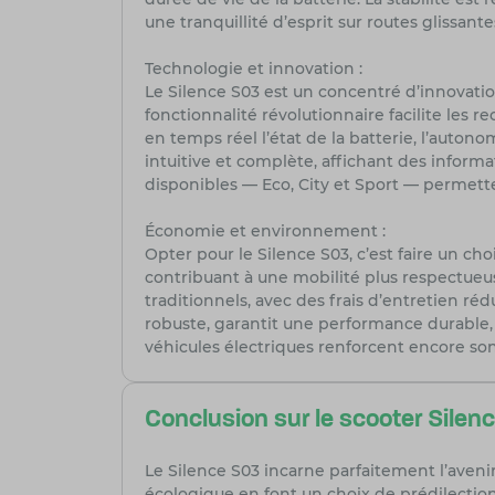
une tranquillité d’esprit sur routes glissan
Technologie et innovation :
Le Silence S03 est un concentré d’innovation
fonctionnalité révolutionnaire facilite les 
en temps réel l’état de la batterie, l’auton
intuitive et complète, affichant des informa
disponibles — Eco, City et Sport — permette
Économie et environnement :
Opter pour le Silence S03, c’est faire un c
contribuant à une mobilité plus respectueus
traditionnels, avec des frais d’entretien ré
robuste, garantit une performance durable,
véhicules électriques renforcent encore son 
Conclusion sur le scooter Silen
Le Silence S03 incarne parfaitement l’aven
écologique en font un choix de prédilection