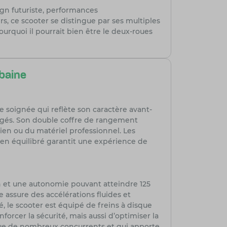
gn futuriste, performances
s, ce scooter se distingue par ses multiples
urquoi il pourrait bien être le deux-roues
rbaine
e soignée qui reflète son caractère avant-
ongés. Son double coffre de rangement
idien ou du matériel professionnel. Les
 bien équilibré garantit une expérience de
h et une autonomie pouvant atteindre 125
 assure des accélérations fluides et
, le scooter est équipé de freins à disque
orcer la sécurité, mais aussi d’optimiser la
tingue de nombreux concurrents et qui apporte