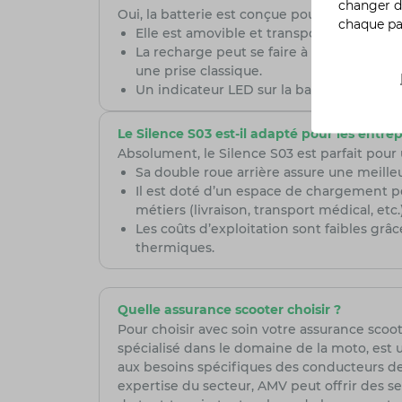
changer d
Oui, la batterie est conçue pour être pratiqu
chaque p
Elle est amovible et transportable grâce à
La recharge peut se faire à domicile, au
une prise classique.
Un indicateur LED sur la batterie permet 
Le Silence S03 est-il adapté pour les entrep
Absolument, le Silence S03 est parfait pour
Sa double roue arrière assure une meille
Il est doté d’un espace de chargement per
métiers (livraison, transport médical, etc.)
Les coûts d’exploitation sont faibles gr
thermiques.
Quelle assurance scooter choisir ?
Pour choisir avec soin votre assurance scoote
spécialisé dans le domaine de la moto, est 
aux besoins spécifiques des conducteurs de 
expertise du secteur, AMV peut offrir des se