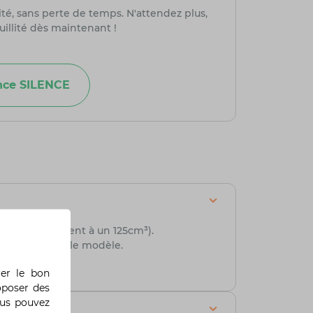
té, sans perte de temps. N'attendez plus,
uillité dès maintenant !
nce SILENCE
é de :
8 kW (équivalent à un 125cm³).
130 km selon le modèle.
rer le bon
oposer des
ous pouvez