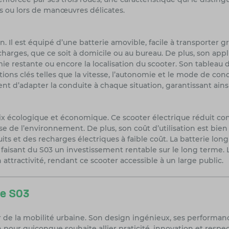
tes ou lors de manœuvres délicates.
. Il est équipé d’une batterie amovible, facile à transporter g
recharges, que ce soit à domicile ou au bureau. De plus, son ap
omie restante ou encore la localisation du scooter. Son tablea
tions clés telles que la vitesse, l’autonomie et le mode de con
nt d’adapter la conduite à chaque situation, garantissant ains
hoix écologique et économique. Ce scooter électrique réduit c
e de l’environnement. De plus, son coût d’utilisation est bien
duits et des recharges électriques à faible coût. La batterie 
 faisant du S03 un investissement rentable sur le long terme.
attractivité, rendant ce scooter accessible à un large public.
ce S03
ir de la mobilité urbaine. Son design ingénieux, ses perform
 pour quiconque souhaite allier praticité, innovation et respe