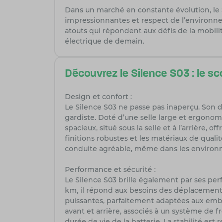
Dans un marché en constante évolution, le 
impressionnantes et respect de l’environnem
atouts qui répondent aux défis de la mobili
électrique de demain.
Découvrez le Silence S03 : le sco
Design et confort :
Le Silence S03 ne passe pas inaperçu. Son d
gardiste. Doté d’une selle large et ergonom
spacieux, situé sous la selle et à l’arrière,
finitions robustes et les matériaux de quali
conduite agréable, même dans les environn
Performance et sécurité :
Le Silence S03 brille également par ses p
km, il répond aux besoins des déplacements 
puissantes, parfaitement adaptées aux embou
avant et arrière, associés à un système de f
durée de vie de la batterie. La stabilité es