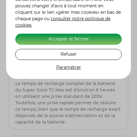
pouvez changer d’avis à tout moment en
Le Super Soco TC Max peut-il atteindre des
cliquant sur le lien «gérer mes cookies» en bas de
vitesses élevées ?
chaque page ou
consulter notre politique de
Oui, le Super Soco TC Max peut atteindre une
cookies
.
vitesse maximale de 100 km/h, ce qui en fait un
scooter idéal pour les trajets urbains et
Accepter et fermer
périurbains tout en offrant suffisamment de
performances pour des trajets plus longs ou sur
Refuser
des routes rapides.
Paramétrer
Combien de temps faut-il pour recharger
complètement la batterie du TC Max ?
Le temps de recharge complet de la batterie
du Super Soco TC Max est d'environ 6 heures
en utilisant une prise standard de 220V.
Toutefois, une prise rapide permet de réduire
ce temps, bien que le temps de recharge exact
dépende de la source d'alimentation et de la
capacité de la batterie.