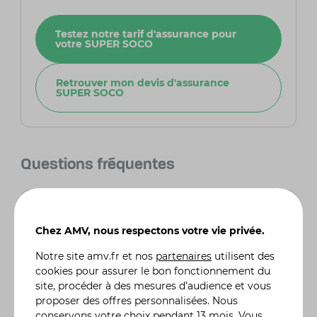
Testez notre tarif d'assurance pour
votre SUPER SOCO
Retrouver mon devis d'assurance
SUPER SOCO
Questions fréquentes
Quel est l'autonomie du scooter Super Soco
TC Max ?
Chez AMV, nous respectons votre vie privée.
Le Super Soco TC Max offre une autonomie
allant jusqu'à 96 km sur une seule charge, selon
Notre site
amv.fr
et nos
partenaires
utilisent des
le mode de conduite et les conditions de route.
cookies pour assurer le bon fonctionnement du
Cette autonomie peut varier en fonction de
site, procéder à des mesures d’audience et vous
facteurs comme la vitesse, le poids du
proposer des offres personnalisées. Nous
conducteur et le type de terrain.
conservons votre choix pendant 13 mois. Vous