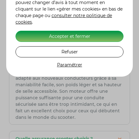
pouvez changer d’avis à tout moment en
on trouve un design moderne et sportif, un
cliquant sur le lien «gérer mes cookies» en bas de
éclairage entièrement à LED, un tableau de
chaque page ou
consulter notre politique de
bord numérique complet, un espace de
cookies
.
rangement généreux sous la selle pouvant
accueillir un casque intégral, et une prise USB
Accepter et fermer
pour recharger vos appareils mobiles en
déplacement.
Refuser
Le Suzuki Avenis 125 est-il adapté pour les
Paramétrer
nouveaux conducteurs ?
Oui, le Suzuki Avenis 125 est particulièrement
adapté aux nouveaux conducteurs grâce à sa
maniabilité facile, son poids léger et sa hauteur
de selle accessible. Son moteur offre une
puissance suffisante pour une conduite
sécurisée sans être trop intimidant, ce qui en
fait un excellent choix pour ceux qui débutent
dans le monde du scooter.
Quelle assurance scooter choisir ?