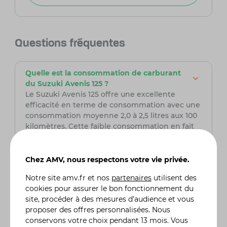
Questions fréquentes
Quelle est la consommation de carburant
du Suzuki Avenis 125 ?
Le Suzuki Avenis 125 offre une excellente
efficacité en terme de consommation avec une
consommation moyenne 2,0 à 2,5 litres aux 100
kilomètres. Cette faible consommation en fait
un choix économique et écologique pour les
déplacements urbains et périurbains.
Chez AMV, nous respectons votre vie privée.
Quelles sont les caractéristiques principales
Notre site
amv.fr
et nos
partenaires
utilisent des
du Suzuki Avenis 125 ?
cookies pour assurer le bon fonctionnement du
Le Suzuki Avenis 125 est équipé d'un moteur
site, procéder à des mesures d’audience et vous
monocylindre de 125cm³ offrant une
proposer des offres personnalisées. Nous
performance fiable et réactive pour la conduite
conservons votre choix pendant 13 mois. Vous
en ville. Parmi ses caractéristiques principales,