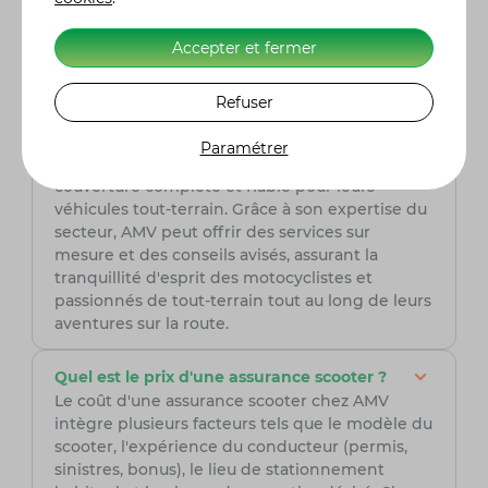
Pour choisir avec soin votre assurance scooter, il
est primordial de comparer les tarifs, les
Accepter et fermer
garanties et les franchises proposées. AMV,
assureur spécialisé dans le domaine de la moto,
est une option à prendre en sérieuse
Refuser
considération. Fort de son expertise, AMV offre
des solutions adaptées aux besoins spécifiques
Paramétrer
des conducteurs de scooter, assurant ainsi une
couverture complète et fiable pour leurs
véhicules tout-terrain. Grâce à son expertise du
secteur, AMV peut offrir des services sur
mesure et des conseils avisés, assurant la
tranquillité d'esprit des motocyclistes et
passionnés de tout-terrain tout au long de leurs
aventures sur la route.
Quel est le prix d'une assurance scooter ?
Le coût d'une assurance scooter chez AMV
intègre plusieurs facteurs tels que le modèle du
scooter, l'expérience du conducteur (permis,
sinistres, bonus), le lieu de stationnement