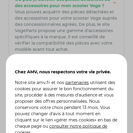
des accessoires pour mon scooter Voge ?
Vous pouvez acquérir des pièces détachées et
des accessoires pour votre scooter Voge auprès
des concessionnaires agréés. De plus, le site
VogeParts propose une gamme d'accessoires
spécifiques à la marque. Il est conseillé de
vérifier la compatibilité des pièces avec votre
modèle avant tout achat.
Comment puis-je planifier un essai routier
pour un modèle de scooter Voge qui
Chez AMV, nous respectons votre vie privée.
m'intéresse ?
Pour organiser un essai routier, contactez
Notre site
amv.fr
et nos
partenaires
utilisent des
directement un concessionnaire Voge près de
cookies pour assurer le bon fonctionnement du
chez vous. Ils pourront vous informer sur la
site, procéder à des mesures d’audience et vous
disponibilité des modèles pour un essai et fixer
proposer des offres personnalisées. Nous
un rendez-vous en fonction de vos préférences.
conservons votre choix pendant 13 mois. Vous
pouvez changer d’avis à tout moment en
cliquant sur le lien «gérer mes cookies» en bas de
chaque page ou
consulter notre politique de
Quelle assurance scooter choisir ?
cookies
.