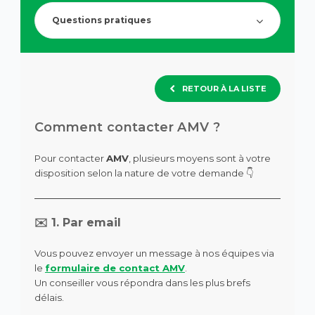
de
question.
recherch
Questions pratiques
des
suggesti
s'affiche
automa
pour
RETOUR À LA LISTE
faciliter
la
sélection
Comment contacter AMV ?
Pour contacter
AMV
, plusieurs moyens sont à votre
disposition selon la nature de votre demande 👇
✉️ 1. Par email
Vous pouvez envoyer un message à nos équipes via
le
formulaire de contact AMV
.
Un conseiller vous répondra dans les plus brefs
délais.