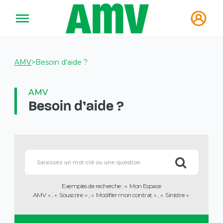
AMV
>
Besoin d'aide ?
AMV
Besoin d'aide ?
Vous
allez
Lorsque
être
l'on
redirigé
saisit
vers
des
la
Exemples de recherche :
Mon Espace
valeurs
description
AMV
Souscrire
Modifier mon contrat
Sinistre
dans
détaillée
la
de
barre
la