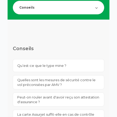
de
la
recherch
touche
Conseils
des
Tab
suggesti
pour
s'affiche
naviguer
automa
dans
pour
le
faciliter
contenu.
la
sélection
Conseils
Qu’est-ce que le type mine ?
Quelles sont les mesures de sécurité contre le
vol préconisées par AMV ?
Peut-on rouler avant d'avoir reçu son attestation
d'assurance ?
La carte Assurjet suffit-elle en cas de contrôle