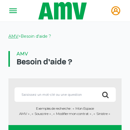
AMV
>
Besoin d'aide ?
AMV
Besoin d'aide ?
Les
informations
Lorsque
que
l'on
vous
saisit
avez
des
sélectionnées
Exemples de recherche :
Mon Espace
valeurs
ont
AMV
Souscrire
Modifier mon contrat
Sinistre
dans
été
la
chargées.
barre
Utilisez