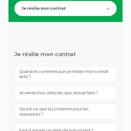
de
la
recherch
touche
Je résilie mon contrat
des
Tab
suggesti
pour
s'affiche
naviguer
automa
dans
pour
le
faciliter
contenu.
la
sélection
Je résilie mon contrat
Quand et comment puis-je résilier mon contrat
AMV ?
Je vends mon véhicule, que dois-je faire ?
Qu’est-ce que la Loi Hamon pour les
assurances ?
Faut-il assurer un véhicule non roulant ?