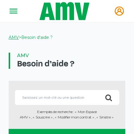
AMV
>
Besoin d'aide ?
AMV
Besoin d'aide ?
Les
informations
Lorsque
que
l'on
vous
saisit
avez
des
sélectionnées
Exemples de recherche :
Mon Espace
valeurs
ont
AMV
Souscrire
Modifier mon contrat
Sinistre
dans
été
la
chargées.
barre
Utilisez