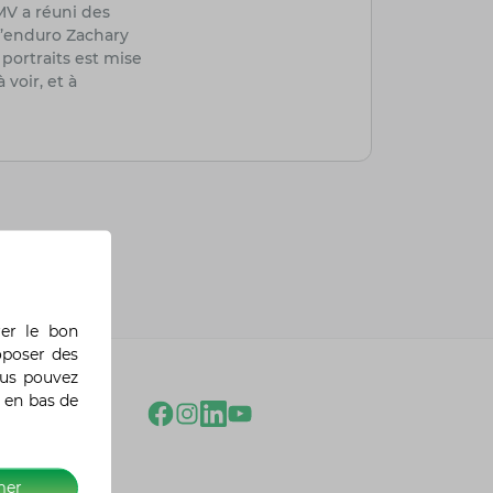
MV a réuni des
d’enduro Zachary
portraits est mise
voir, et à
rer le bon
oposer des
ous pouvez
 en bas de
mer