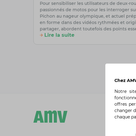
Pour sensibiliser les utilisateurs de deux-
passionnés de motos pour les interroger su
Pichon au nageur olympique, et actuel prépa
en forme dans des vidéos rythmées et origina
partager, abordent toutefois des points e
Lire la suite
Chez AMV,
Notre si
fonctionn
offres pe
changer d
chaque p