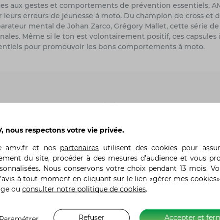
roues aux gestes et comportements de prévention essentiels, A
r leurs erreurs de jeunesse à moto. Du champion de cross et 
rateur mental de Johan Zarco, Grégory Mallet, cette série de 
les. Même si le ton est volontairement positif, ces capsules à 
ssentiels pour promouvoir les bons comportements à moto.
Précédent
 nous respectons votre vie privée.
te
amv.fr
et nos
partenaires
utilisent des cookies pour assu
ement du site, procéder à des mesures d’audience et vous pr
rsonnalisées. Nous conservons votre choix pendant 13 mois. V
’avis à tout moment en cliquant sur le lien «gérer mes cookies»
A propos d’AMV
Liens utiles
age ou
consulter notre politique de cookies
.
Qui sommes-nous ?
Besoin d’aide ?
Avis clients
Mon Espace AMV
Refuser
Accepter et fer
Paramétrer