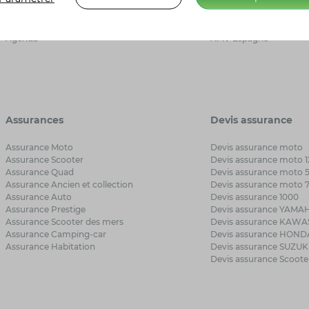
Avantages AMV
Loi Hamon
Presse
AMV Pro
Nous rejoindre
AMV Sécurité
Agenda
AMV Espagne
Assurances
Devis assurance
Assurance Moto
Devis assurance moto
Assurance Scooter
Devis assurance moto 1
Assurance Quad
Devis assurance moto 
Assurance Ancien et collection
Devis assurance moto 
Assurance Auto
Devis assurance 1000
Assurance Prestige
Devis assurance YAMA
Assurance Scooter des mers
Devis assurance KAWA
Assurance Camping-car
Devis assurance HOND
Assurance Habitation
Devis assurance SUZUK
Devis assurance Scoote