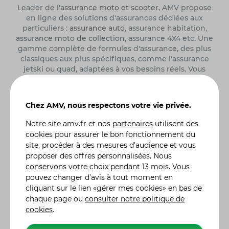
Leader de l'
assurance moto et scooter
, AMV propose
en ligne des solutions d'assurances dédiées aux
particuliers :
assurance auto
, assurance habitation,
assurance moto de collection
, assurance 4X4 etc. Une
gamme complète de formules d'assurance, des plus
classiques aux plus spécifiques, comme l'assurance
jetski ou quad, adaptées à vos besoins réels. Vous
pouvez moduler vos contrats en y incluant des
garanties particulières, en fonction de l'utilisation ou
des risques liés à votre véhicule. De la demande de
Chez AMV, nous respectons votre vie privée.
devis à la souscription de votre contrat assurance
moto, auto ou autre, tout se fait en ligne. Nos 300
Notre site
amv.fr
et nos
partenaires
utilisent des
conseillers sont également à votre écoute pour vous
cookies pour assurer le bon fonctionnement du
renseigner et vous accompagner dans le choix de
site, procéder à des mesures d’audience et vous
votre contrat d'assurance. Retrouvez l'histoire des
proposer des offres personnalisées. Nous
constructeurs moto
et leurs modèles de référence.
conservons votre choix pendant 13 mois. Vous
Alors n'hésitez plus et, ensemble, ayons l'assurance
pouvez changer d’avis à tout moment en
de gagner ! Label Excellence Assurance Moto
cliquant sur le lien «gérer mes cookies» en bas de
Scooter. AMV Assurance Moto sur 5262 clients
chaque page ou
consulter notre politique de
interrogés par Avis Vérifiés, AMV obtient une note de
cookies
.
satisfaction de 4,7/5.