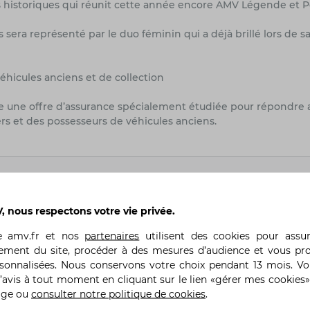
res historiques qui réunit cette année encore AMV Légende et 
es sera représenté par le duo féminin qui a déjà brillé lors de 
éhicules anciens et de collection
se une offre d’assurance spécialement étudiée pour répondre 
rs et des possesseurs de véhicules anciens.
Précédent
 nous respectons votre vie privée.
te
amv.fr
et nos
partenaires
utilisent des cookies pour assu
ement du site, procéder à des mesures d’audience et vous pr
rsonnalisées. Nous conservons votre choix pendant 13 mois. V
’avis à tout moment en cliquant sur le lien «gérer mes cookies»
age ou
consulter notre politique de cookies
.