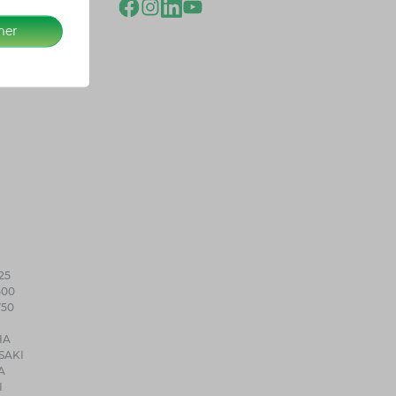
mer
25
500
750
HA
SAKI
A
I