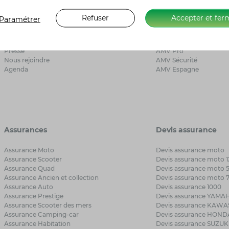
A propos d’AMV
Liens utiles
Refuser
Accepter et fer
Paramétrer
Qui sommes-nous ?
Besoin d’aide ?
Avis clients
Mon Espace AMV
Avantages AMV
Loi Hamon
Presse
AMV Pro
Nous rejoindre
AMV Sécurité
Agenda
AMV Espagne
Assurances
Devis assurance
Assurance Moto
Devis assurance moto
Assurance Scooter
Devis assurance moto 1
Assurance Quad
Devis assurance moto 
Assurance Ancien et collection
Devis assurance moto 
Assurance Auto
Devis assurance 1000
Assurance Prestige
Devis assurance YAMA
Assurance Scooter des mers
Devis assurance KAWA
Assurance Camping-car
Devis assurance HOND
Assurance Habitation
Devis assurance SUZUK