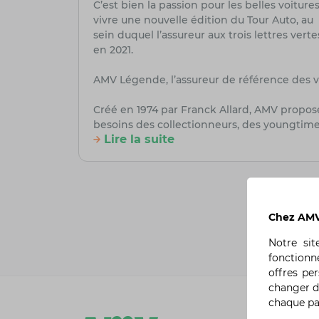
C’est bien la passion pour les belles voitu
vivre une nouvelle édition du Tour Auto, au
sein duquel l’assureur aux trois lettres vert
en 2021.
AMV Légende, l’assureur de référence des v
Créé en 1974 par Franck Allard, AMV propo
besoins des collectionneurs, des youngtime
Lire la suite
Chez AMV,
Notre si
fonctionn
offres pe
changer d
chaque p