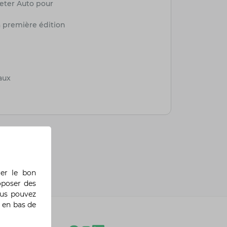
Peter Auto pour
sa première édition
aux
rer le bon
oposer des
ous pouvez
 en bas de