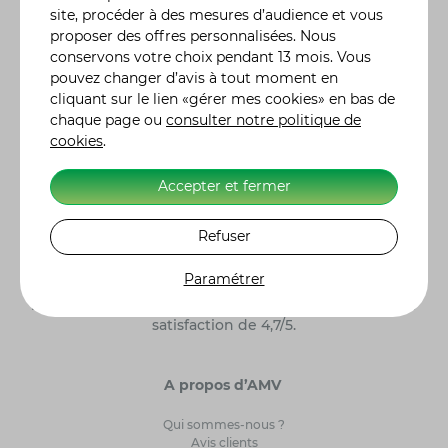
gamme complète de formules d'assurance, des plus
site, procéder à des mesures d’audience et vous
classiques aux plus spécifiques, comme l'assurance
proposer des offres personnalisées. Nous
jetski ou quad, adaptées à vos besoins réels. Vous
conservons votre choix pendant 13 mois. Vous
pouvez moduler vos contrats en y incluant des
pouvez changer d’avis à tout moment en
garanties particulières, en fonction de l'utilisation ou
cliquant sur le lien «gérer mes cookies» en bas de
des risques liés à votre véhicule. De la demande de
chaque page ou
consulter notre politique de
devis à la souscription de votre contrat assurance
cookies
.
moto, auto ou autre, tout se fait en ligne. Nos 300
conseillers sont également à votre écoute pour vous
renseigner et vous accompagner dans le choix de
Accepter et fermer
votre contrat d'assurance. Retrouvez l'histoire des
constructeurs moto
et leurs modèles de référence.
Refuser
Alors n'hésitez plus et, ensemble, ayons l'assurance
de gagner ! Label Excellence Assurance Moto
Paramétrer
Scooter. AMV Assurance Moto sur 5262 clients
interrogés par Avis Vérifiés, AMV obtient une note de
satisfaction de 4,7/5.
A propos d’AMV
Qui sommes-nous ?
Avis clients