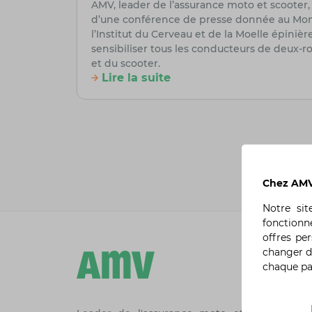
AMV, leader de l’assurance moto et scooter, a
d’une conférence de presse donnée au Mondia
l’Institut du Cerveau et de la Moelle épinièr
sensibiliser tous les conducteurs de deux-r
et du scooter.
Lire la suite
Chez AMV,
Notre si
fonctionn
offres pe
changer d
chaque p