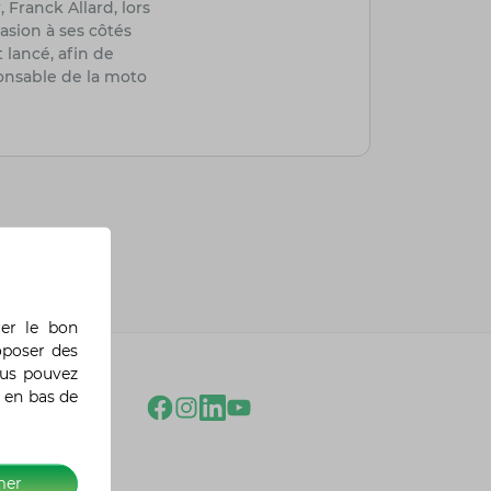
 Franck Allard, lors
asion à ses côtés
 lancé, afin de
ponsable de la moto
rer le bon
oposer des
ous pouvez
 en bas de
mer