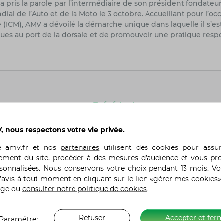
 pris la parole par l’intermédiaire de son président fondateur,
l de l’Auto et de la Moto le 3 octobre. Accueillant pour l’occ
e (ICM), AMV a dévoilé la démarche unique dans laquelle il s’est
oues au port de la dorsale et de promouvoir une pratique res
Précédent
 nous respectons votre vie privée.
te
amv.fr
et nos
partenaires
utilisent des cookies pour assu
ement du site, procéder à des mesures d’audience et vous pr
rsonnalisées. Nous conservons votre choix pendant 13 mois. V
’avis à tout moment en cliquant sur le lien «gérer mes cookies»
A propos d’AMV
Liens utiles
age ou
consulter notre politique de cookies
.
Qui sommes-nous ?
Besoin d’aide ?
Avis clients
Mon Espace AMV
Refuser
Accepter et fer
Paramétrer
Avantages AMV
Loi Hamon