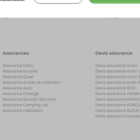
Presse
AMV Pro
Nous rejoindre
AMV Sécurité
Agenda
AMV Espagne
Assurances
Devis assurance
Assurance Moto
Devis assurance moto
Assurance Scooter
Devis assurance moto 1
Assurance Quad
Devis assurance moto 
Assurance Ancien et collection
Devis assurance moto 
Assurance Auto
Devis assurance 1000
Assurance Prestige
Devis assurance YAMA
Assurance Scooter des mers
Devis assurance KAWA
Assurance Camping-car
Devis assurance HOND
Assurance Habitation
Devis assurance SUZUK
Devis assurance Scoote