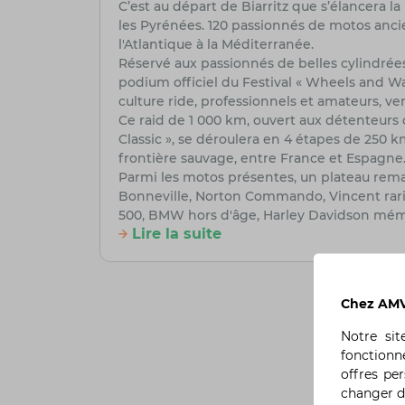
C’est au départ de Biarritz que s’élancera 
les Pyrénées. 120 passionnés de motos ancie
l'Atlantique à la Méditerranée.
Réservé aux passionnés de belles cylindrée
podium officiel du Festival « Wheels and 
culture ride, professionnels et amateurs, v
Ce raid de 1 000 km, ouvert aux détenteurs 
Classic », se déroulera en 4 étapes de 250 k
frontière sauvage, entre France et Espagne
Parmi les motos présentes, un plateau rema
Bonneville, Norton Commando, Vincent raris
500, BMW hors d'âge, Harley Davidson mémor
Lire la suite
Chez AMV,
Notre si
fonctionn
offres pe
changer d