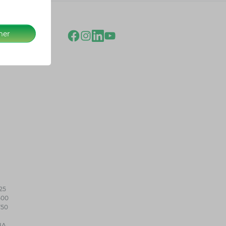
mer
25
500
750
HA