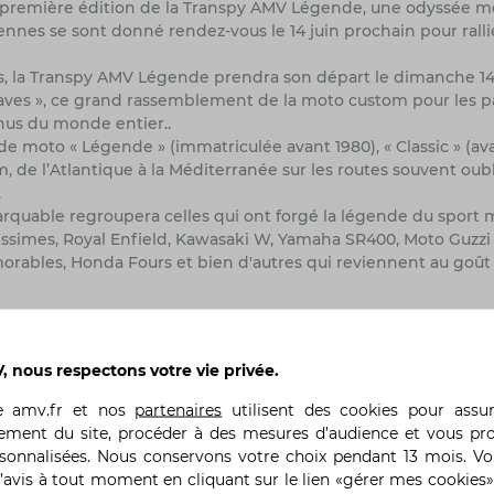
la première édition de la Transpy AMV Légende, une odyssée mo
nnes se sont donné rendez-vous le 14 juin prochain pour rallie
s, la Transpy AMV Légende prendra son départ le dimanche 14 
Waves », ce grand rassemblement de la moto custom pour les 
enus du monde entier..
de moto « Légende » (immatriculée avant 1980), « Classic » (av
m, de l’Atlantique à la Méditerranée sur les routes souvent oubl
.
rquable regroupera celles qui ont forgé la légende du sport 
simes, Royal Enfield, Kawasaki W, Yamaha SR400, Moto Guzzi 
ables, Honda Fours et bien d'autres qui reviennent au goût d
 nous respectons votre vie privée.
Précédent
te
amv.fr
et nos
partenaires
utilisent des cookies pour assu
ement du site, procéder à des mesures d’audience et vous pr
rsonnalisées. Nous conservons votre choix pendant 13 mois. V
’avis à tout moment en cliquant sur le lien «gérer mes cookies»