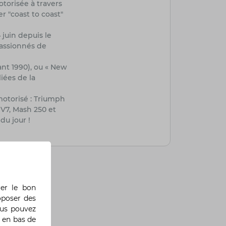
torisée à travers
r "coast to coast"
juin depuis le
passionnés de
ant 1990), ou « New
iées de la
motorisé : Triumph
V7, Mash 250 et
u jour !
rer le bon
oposer des
ous pouvez
 en bas de