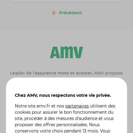
Précédent
Leader de l'
assurance moto et scooter
, AMV propose
en ligne des solutions d'assurances dédiées aux
particuliers :
assurance auto
, assurance habitation,
assurance moto de collection
, assurance 4X4 etc. Une
Chez AMV, nous respectons votre vie privée.
gamme complète de formules d'assurance, des plus
classiques aux plus spécifiques, comme l'assurance
Notre site
amv.fr
et nos
partenaires
utilisent des
jetski ou quad, adaptées à vos besoins réels. Vous
cookies pour assurer le bon fonctionnement du
pouvez moduler vos contrats en y incluant des
site, procéder à des mesures d’audience et vous
garanties particulières, en fonction de l'utilisation ou
proposer des offres personnalisées. Nous
des risques liés à votre véhicule. De la demande de
conservons votre choix pendant 13 mois. Vous
devis à la souscription de votre contrat assurance