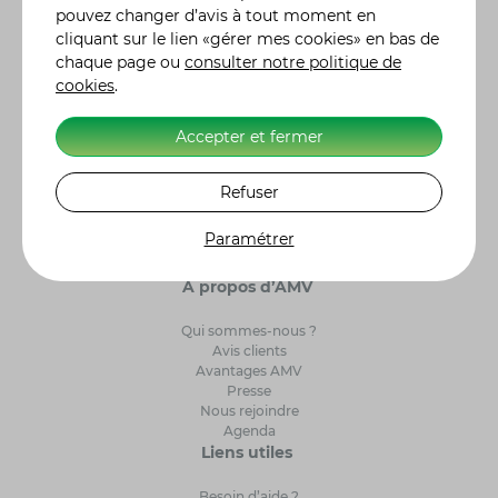
pouvez changer d’avis à tout moment en
moto, auto ou autre, tout se fait en ligne. Nos 300
cliquant sur le lien «gérer mes cookies» en bas de
conseillers sont également à votre écoute pour vous
chaque page ou
consulter notre politique de
renseigner et vous accompagner dans le choix de
cookies
.
votre contrat d'assurance. Retrouvez l'histoire des
constructeurs moto
et leurs modèles de référence.
Alors n'hésitez plus et, ensemble, ayons l'assurance
Accepter et fermer
de gagner ! Label Excellence Assurance Moto
Scooter. AMV Assurance Moto sur 5243 clients
Refuser
interrogés par Avis Vérifiés, AMV obtient une note de
satisfaction de 4,7/5.
Paramétrer
A propos d’AMV
Qui sommes-nous ?
Avis clients
Avantages AMV
Presse
Nous rejoindre
Agenda
Liens utiles
Besoin d’aide ?