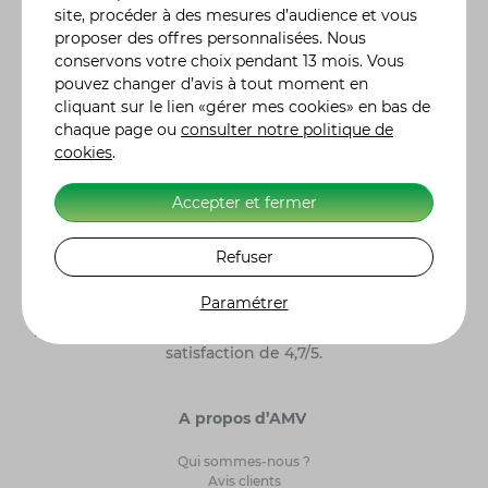
gamme complète de formules d'assurance, des plus
site, procéder à des mesures d’audience et vous
classiques aux plus spécifiques, comme l'assurance
proposer des offres personnalisées. Nous
jetski ou quad, adaptées à vos besoins réels. Vous
conservons votre choix pendant 13 mois. Vous
pouvez moduler vos contrats en y incluant des
pouvez changer d’avis à tout moment en
garanties particulières, en fonction de l'utilisation ou
cliquant sur le lien «gérer mes cookies» en bas de
des risques liés à votre véhicule. De la demande de
chaque page ou
consulter notre politique de
devis à la souscription de votre contrat assurance
cookies
.
moto, auto ou autre, tout se fait en ligne. Nos 300
conseillers sont également à votre écoute pour vous
renseigner et vous accompagner dans le choix de
Accepter et fermer
votre contrat d'assurance. Retrouvez l'histoire des
constructeurs moto
et leurs modèles de référence.
Refuser
Alors n'hésitez plus et, ensemble, ayons l'assurance
de gagner ! Label Excellence Assurance Moto
Paramétrer
Scooter. AMV Assurance Moto sur 5262 clients
interrogés par Avis Vérifiés, AMV obtient une note de
satisfaction de 4,7/5.
A propos d’AMV
Qui sommes-nous ?
Avis clients