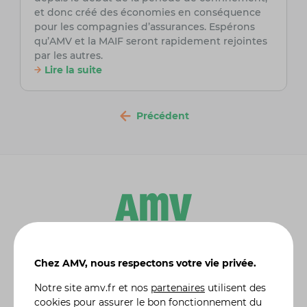
et donc créé des économies en conséquence
pour les compagnies d’assurances. Espérons
qu’AMV et la MAIF seront rapidement rejointes
par les autres.
Lire la suite
Précédent
Leader de l'
assurance moto et scooter
, AMV propose
Chez AMV, nous respectons votre vie privée.
en ligne des solutions d'assurances dédiées aux
particuliers :
assurance auto
, assurance habitation,
Notre site
amv.fr
et nos
partenaires
utilisent des
assurance moto de collection
, assurance 4X4 etc. Une
cookies pour assurer le bon fonctionnement du