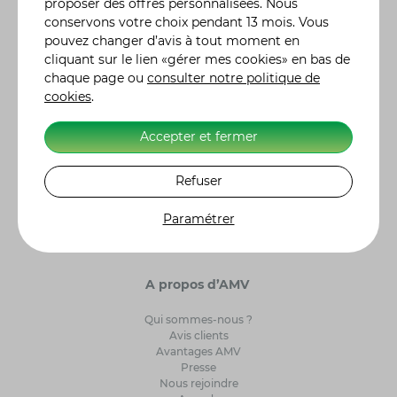
pouvez moduler vos contrats en y incluant des
proposer des offres personnalisées. Nous
garanties particulières, en fonction de l'utilisation ou
conservons votre choix pendant 13 mois. Vous
des risques liés à votre véhicule. De la demande de
pouvez changer d’avis à tout moment en
devis à la souscription de votre contrat assurance
cliquant sur le lien «gérer mes cookies» en bas de
moto, auto ou autre, tout se fait en ligne. Nos 300
chaque page ou
consulter notre politique de
conseillers sont également à votre écoute pour vous
cookies
.
renseigner et vous accompagner dans le choix de
votre contrat d'assurance. Retrouvez l'histoire des
Accepter et fermer
constructeurs moto
et leurs modèles de référence.
Alors n'hésitez plus et, ensemble, ayons l'assurance
de gagner ! Label Excellence Assurance Moto
Refuser
Scooter. AMV Assurance Moto sur 5234 clients
interrogés par Avis Vérifiés, AMV obtient une note de
Paramétrer
satisfaction de 4,7/5.
A propos d’AMV
Qui sommes-nous ?
Avis clients
Avantages AMV
Presse
Nous rejoindre