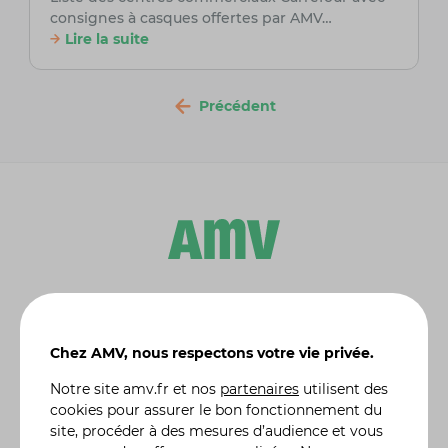
consignes à casques offertes par AMV…
Lire la suite
Précédent
Leader de l'
assurance moto et scooter
, AMV propose
en ligne des solutions d'assurances dédiées aux
particuliers :
assurance auto
, assurance habitation,
Chez AMV, nous respectons votre vie privée.
assurance moto de collection
, assurance 4X4 etc. Une
Notre site
amv.fr
et nos
partenaires
utilisent des
gamme complète de formules d'assurance, des plus
classiques aux plus spécifiques, comme l'assurance
cookies pour assurer le bon fonctionnement du
jetski ou quad, adaptées à vos besoins réels. Vous
site, procéder à des mesures d’audience et vous