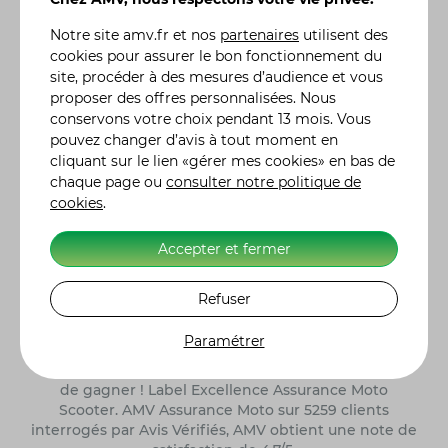
Notre site
amv.fr
et nos
partenaires
utilisent des
Leader de l'
assurance moto et scooter
, AMV propose
cookies pour assurer le bon fonctionnement du
en ligne des solutions d'assurances dédiées aux
site, procéder à des mesures d’audience et vous
particuliers :
assurance auto
, assurance habitation,
proposer des offres personnalisées. Nous
assurance moto de collection
, assurance 4X4 etc. Une
conservons votre choix pendant 13 mois. Vous
gamme complète de formules d'assurance, des plus
pouvez changer d’avis à tout moment en
classiques aux plus spécifiques, comme l'assurance
cliquant sur le lien «gérer mes cookies» en bas de
jetski ou quad, adaptées à vos besoins réels. Vous
chaque page ou
consulter notre politique de
pouvez moduler vos contrats en y incluant des
cookies
.
garanties particulières, en fonction de l'utilisation ou
des risques liés à votre véhicule. De la demande de
Accepter et fermer
devis à la souscription de votre contrat assurance
moto, auto ou autre, tout se fait en ligne. Nos 300
conseillers sont également à votre écoute pour vous
Refuser
renseigner et vous accompagner dans le choix de
votre contrat d'assurance. Retrouvez l'histoire des
Paramétrer
constructeurs moto
et leurs modèles de référence.
Alors n'hésitez plus et, ensemble, ayons l'assurance
de gagner ! Label Excellence Assurance Moto
Scooter. AMV Assurance Moto sur 5259 clients
interrogés par Avis Vérifiés, AMV obtient une note de