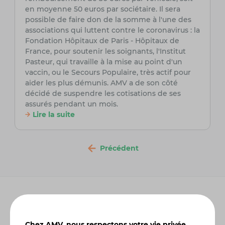
en moyenne 50 euros par sociétaire. Il sera
possible de faire don de la somme à l'une des
associations qui luttent contre le coronavirus : la
Fondation Hôpitaux de Paris - Hôpitaux de
France, pour soutenir les soignants, l'Institut
Pasteur, qui travaille à la mise au point d'un
vaccin, ou le Secours Populaire, très actif pour
aider les plus démunis. AMV a de son côté
décidé de suspendre les cotisations de ses
assurés pendant un mois.
Lire la suite
Précédent
Chez AMV, nous respectons votre vie privée.