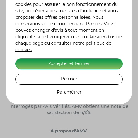
particuliers :
assurance auto
, assurance habitation,
cookies pour assurer le bon fonctionnement du
assurance moto de collection
, assurance 4X4 etc. Une
site, procéder à des mesures d’audience et vous
gamme complète de formules d'assurance, des plus
proposer des offres personnalisées. Nous
classiques aux plus spécifiques, comme l'assurance
conservons votre choix pendant 13 mois. Vous
jetski ou quad, adaptées à vos besoins réels. Vous
pouvez changer d’avis à tout moment en
pouvez moduler vos contrats en y incluant des
cliquant sur le lien «gérer mes cookies» en bas de
garanties particulières, en fonction de l'utilisation ou
chaque page ou
consulter notre politique de
des risques liés à votre véhicule. De la demande de
cookies
.
devis à la souscription de votre contrat assurance
moto, auto ou autre, tout se fait en ligne. Nos 300
conseillers sont également à votre écoute pour vous
Accepter et fermer
renseigner et vous accompagner dans le choix de
votre contrat d'assurance. Retrouvez l'histoire des
Refuser
constructeurs moto
et leurs modèles de référence.
Alors n'hésitez plus et, ensemble, ayons l'assurance
Paramétrer
de gagner ! Label Excellence Assurance Moto
Scooter. AMV Assurance Moto sur 5250 clients
interrogés par Avis Vérifiés, AMV obtient une note de
satisfaction de 4,7/5.
A propos d’AMV